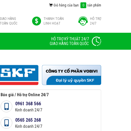
Giỏ hàng của bạn:
0
sản phẩm
GIAO HÀNG
THANH TOÁN
HỖ TRỢ
TOÀN QUỐC
LINH HOẠT
24/7
HỖ TRỢ KỸ THUẬT 24/7
GIAO HÀNG TOÀN QUỐC
Báo giá / Hỗ trợ Online 24/7
0961 368 566
Kinh doanh 24/7
0565 265 268
Kinh doanh 24/7