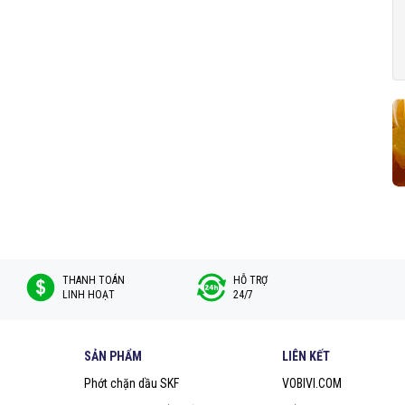
THANH TOÁN
HỖ TRỢ
LINH HOẠT
24/7
SẢN PHẨM
LIÊN KẾT
Phớt chặn dầu SKF
VOBIVI.COM