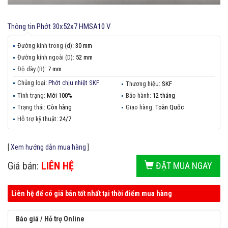
Thông tin
Phớt 30x52x7 HMSA10 V
Đường kính trong (d):
30 mm
Đường kính ngoài (D):
52 mm
Độ dày (B):
7 mm
Chủng loại:
Phớt chịu nhiệt SKF
Thương hiệu:
SKF
Tình trạng:
Mới 100%
Bảo hành:
12 tháng
Trạng thái:
Còn hàng
Giao hàng:
Toàn Quốc
Hỗ trợ kỹ thuật:
24/7
[
Xem hướng dẫn mua hàng
]
Giá bán:
LIÊN HỆ
ĐẶT MUA NGAY
Liên hệ để có giá bán tốt nhất tại thời điểm mua hàng
Báo giá / Hỗ trợ Online