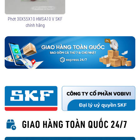
Phớt 30X55X10 HMSA10 V SKF
chính hãng