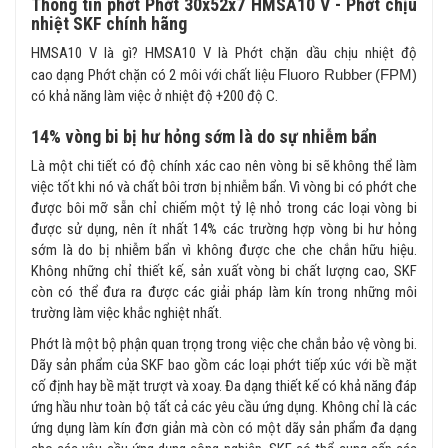
Thông tin phớt Phớt 30x52x7 HMSA10 V - Phớt chịu
nhiệt SKF chính hãng
HMSA10 V là gì? HMSA10 V là Phớt chặn dầu chịu nhiệt độ
cao dạng Phớt chặn có 2 môi với chất liệu
Fluoro Rubber
(FPM)
có khả năng làm việc ở nhiệt độ +200 độ C.
14% vòng bi bị hư hỏng sớm là do sự nhiễm bẩn
Là một chi tiết có độ chính xác cao nên vòng bi sẽ không thể làm
việc tốt khi nó và chất bôi trơn bị nhiễm bẩn. Vì vòng bi có phớt che
được bôi mỡ sẵn chỉ chiếm một tỷ lệ nhỏ trong các loại vòng bi
được sử dụng, nên ít nhất 14% các trường hợp vòng bi hư hỏng
sớm là do bị nhiễm bẩn vì không được che che chắn hữu hiệu.
Không những chỉ thiết kế, sản xuất vòng bi chất lượng cao, SKF
còn có thể đưa ra được các giải pháp làm kín trong những môi
trường làm việc khắc nghiệt nhất.
Phớt là một bộ phận quan trọng trong việc che chắn bảo vệ vòng bi.
Dãy sản phẩm của SKF bao gồm các loại phớt tiếp xúc với bề mặt
cố định hay bề mặt trượt và xoay. Đa dạng thiết kế có khả năng đáp
ứng hầu như toàn bộ tất cả các yêu cầu ứng dụng. Không chỉ là các
ứng dụng làm kín đơn giản mà còn có một dãy sản phẩm đa dạng