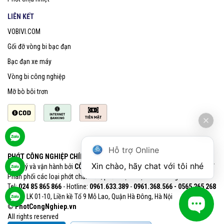
LIÊN KẾT
VOBIVI.COM
Gối đỡ vòng bi bạc đạn
Bạc đạn xe máy
Vòng bi công nghiệp
Mỡ bò bôi trơn
Hỗ trợ Online
PHỚT CÔNG NGHIỆP CHÍNH HÃNG SKF
Xin chào, hãy chat với tôi nhé
Quản lý và vận hành bởi
CÔNG TY CỔ PHẦN VOBIVI - Đại lý uỷ quyền SKF
Phân phối các loại phớt chắn dầu, phớt chịu nhiệt chính hãng SKF
Tel:
024 85 865 866
- Hotline:
0961.633.389​
-
0961.368.566 - 0565 265 268​
VPGD: LK 01-10, Liền kề Tổ 9 Mỗ Lao, Quận Hà Đông, Hà Nội
© PhotCongNghiep.vn
All rights reserved