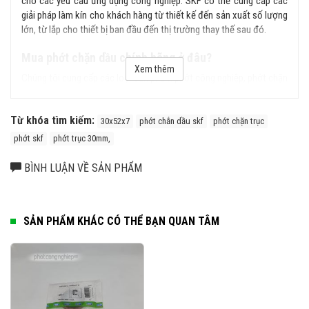
cho các yêu cầu ứng dụng công nghiệp. SKF có thể cung cấp các
giải pháp làm kín cho khách hàng từ thiết kế đến sản xuất số lượng
lớn, từ lắp cho thiết bị ban đầu đến thị trường thay thế sau đó.
Mua phớt chặn dầu chính hãng ở đâu?
Xem thêm
Chúng tôi cung cấp các loại sản phẩm phớt công nghiệp, phớt chặn
dầu, phớt chịu nhiệt, phớt thủy lực... chính hãng SKF, cam kết hoàn
tiền gấp 100 lần nếu phát hiện hàng giả, hàng nhái từ hệ thống của
Từ khóa tìm kiếm:
chúng tôi. Liên hệ ngay với chúng tôi để được tư vấn kỹ hơn về sản
30x52x7
phớt chắn dầu skf
phớt chặn trục
phẩm.
phớt skf
phớt trục 30mm,
BÌNH LUẬN VỀ SẢN PHẨM
SẢN PHẨM KHÁC CÓ THỂ BẠN QUAN TÂM