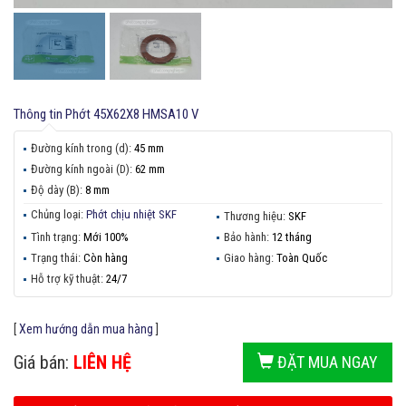
Thông tin
Phớt 45X62X8 HMSA10 V
Đường kính trong (d):
45 mm
Đường kính ngoài (D):
62 mm
Độ dày (B):
8 mm
Chủng loại:
Phớt chịu nhiệt SKF
Thương hiệu:
SKF
Tình trạng:
Mới 100%
Bảo hành:
12 tháng
Trạng thái:
Còn hàng
Giao hàng:
Toàn Quốc
Hỗ trợ kỹ thuật:
24/7
[
Xem hướng dẫn mua hàng
]
Giá bán:
LIÊN HỆ
ĐẶT MUA NGAY