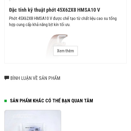
Đặc tính kỹ thuật phớt 45X62X8 HMSA10 V
Phớt 45X62X8 HMSA10 V được chế tạo từ chất liệu cao su tổng
hợp cung cấp khả năng bịt kín tối ưu.
Xem thêm
BÌNH LUẬN VỀ SẢN PHẨM
SẢN PHẨM KHÁC CÓ THỂ BẠN QUAN TÂM
Thiết kế phớt chặn dầu 45X62X8 HMSA10 V
Thiết kế HMSA10 2 môi phớt gồm 1 phớt phụ và 1 phớt chính. Môi
bịt kín có lò xo góp phần tạo ra phản ứng nhanh trong việc xử lý độ