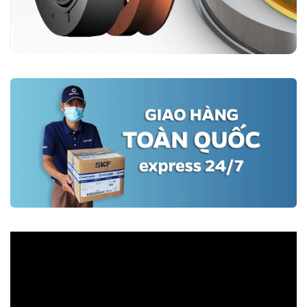
Đại lý phớt chịu nhiệt SKF chính hãng
Photcongnghiep.vn
là Đại lý uỷ quyền chính hãng SKF chuyên phân
phối các sản phẩm phớt chặn dầu, phớt chịu nhiệt, phớt thuỷ lực.
Chúng tôi cam kết 100% sản phẩm được nhập khẩu trực tiếp từ
SKF với đầy đủ chứng nhận CO, CQ.
Liên hệ đặt hàng:
Đại lý ủy quyền SKF chính hãng tại Việt Nam
Hotline: 0961 633 389​ - 096 1368 566