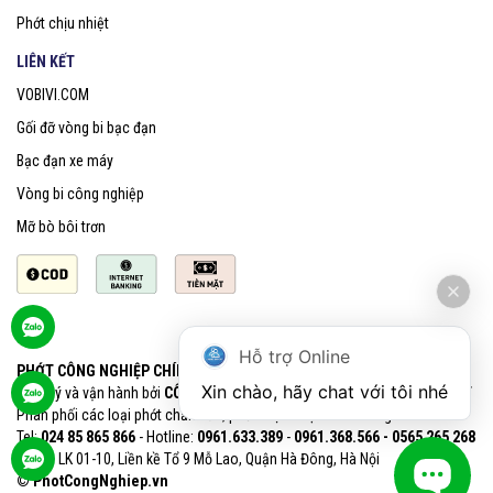
Phớt chịu nhiệt
LIÊN KẾT
VOBIVI.COM
Gối đỡ vòng bi bạc đạn
Bạc đạn xe máy
Vòng bi công nghiệp
Mỡ bò bôi trơn
Hỗ trợ Online
PHỚT CÔNG NGHIỆP CHÍNH HÃNG SKF
Xin chào, hãy chat với tôi nhé
Quản lý và vận hành bởi
CÔNG TY CỔ PHẦN VOBIVI - Đại lý uỷ quyền SKF
Phân phối các loại phớt chắn dầu, phớt chịu nhiệt chính hãng SKF
Tel:
024 85 865 866
- Hotline:
0961.633.389​
-
0961.368.566 - 0565 265 268​
VPGD: LK 01-10, Liền kề Tổ 9 Mỗ Lao, Quận Hà Đông, Hà Nội
© PhotCongNghiep.vn