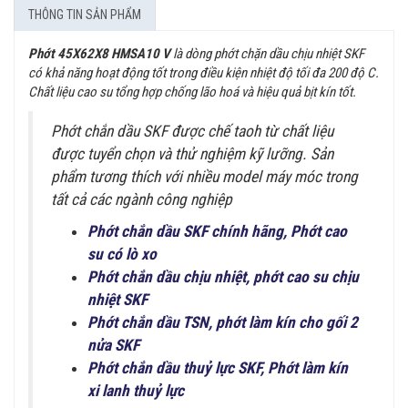
THÔNG TIN SẢN PHẨM
Phớt 45X62X8 HMSA10 V
là dòng phớt chặn dầu chịu nhiệt SKF
có khả năng hoạt động tốt trong điều kiện nhiệt độ tối đa 200 độ C.
Chất liệu cao su tổng hợp chống lão hoá và hiệu quả bịt kín tốt.
Phớt chắn dầu SKF được chế taoh từ chất liệu
được tuyển chọn và thử nghiệm kỹ lưỡng. Sản
phẩm tương thích với nhiều model máy móc trong
tất cả các ngành công nghiệp
Phớt chắn dầu SKF chính hãng, Phớt cao
su có lò xo
Phớt chắn dầu chịu nhiệt, phớt cao su chịu
nhiệt SKF
Phớt chắn dầu TSN, phớt làm kín cho gối 2
nửa SKF
Phớt chắn dầu thuỷ lực SKF, Phớt làm kín
xi lanh thuỷ lực