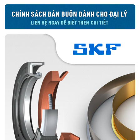
bộ phận.
Phớt là bộ phận quan trọng giúp ngăn chặn bụi bẩn và tạp chất thâm
nhập gây hại vòng bi
Đối với các thành phần máy, phớt giúp ngăn ngừa sự xuất hiện của
ăn mòn, mài mòn và dừng lại bất kỳ chất gây ô nhiễm có hại xâm
nhập vào máy. Nó cũng giúp ngăn ngừa hòa trộn với nhau của nước
và dầu bôi trơn.