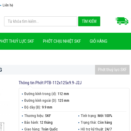
Liên hệ
PHỚT THUỶ LỰC SKF
PHỚT CHỊU NHIỆT SKF
GIỎ HÀNG
G
Phớt thuỷ lực SKF
Thông tin
Phớt PTB-112x125x9.9-J2J
Đường kính trong (d):
112 mm
Đường kính ngoài (D):
125 mm
Độ dày (B):
9.9 mm
Thương hiệu:
SKF
Tình trạng:
Mới 100%
Bảo hành:
12 tháng
Trạng thái:
Còn hàng
Giao hàng:
Toàn Quốc
Hỗ trợ kỹ thuật:
24/7