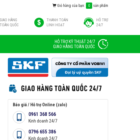
Giỏ hàng của bạn:
0
sản phẩm
GIAO HÀNG
THANH TOÁN
HỖ TRỢ
TOÀN QUỐC
LINH HOẠT
24/7
HỖ TRỢ KỸ THUẬT 24/7
GIAO HÀNG TOÀN QUỐC
Báo giá / Hỗ trợ Online (zalo)
0961 368 566
Kinh doanh 24/7
0796 655 386
Kinh doanh 24/7