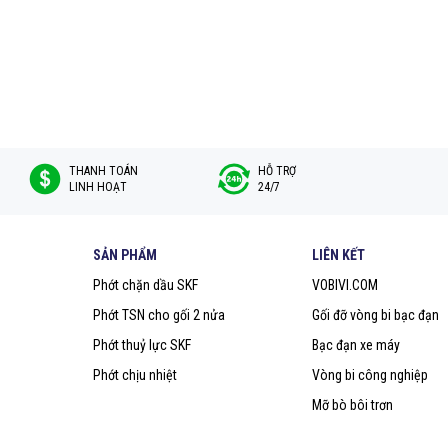
THANH TOÁN
HỖ TRỢ
LINH HOẠT
24/7
ông chỉ yên tâm vì chất lượng sản phẩm. Với đội ngũ kỹ thuật bán hàng tận
 phẩm và chất lượng dịch vụ.
x125x9.9-J2J
và các sản phẩm khác, quý khách vui lòng liên hệ trực tiếp
SẢN PHẨM
LIÊN KẾT
Phớt chặn dầu SKF
VOBIVI.COM
am
Phớt TSN cho gối 2 nửa
Gối đỡ vòng bi bạc đạn
Phớt thuỷ lực SKF
Bạc đạn xe máy
Phớt chịu nhiệt
Vòng bi công nghiệp
Mỡ bò bôi trơn