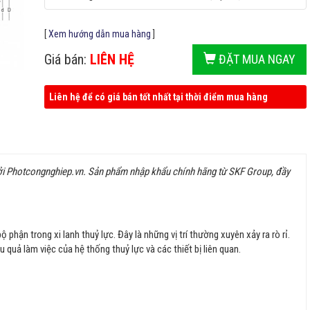
[
Xem hướng dẫn mua hàng
]
Giá bán:
LIÊN HỆ
ĐẶT MUA NGAY
Liên hệ để có giá bán tốt nhất tại thời điểm mua hàng
ởi Photcongnghiep.vn. Sản phẩm nhập khẩu chính hãng từ SKF Group, đầy
phận trong xi lanh thuỷ lực. Đây là những vị trí thường xuyên xảy ra rò rỉ.
uả làm việc của hệ thống thuỷ lực và các thiết bị liên quan.