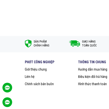
SẢN PHẨM
GIAO HÀNG
CHÍNH HÃNG
TOÀN QUỐC
Khi mua hàng tại hệ thống Đại lý uỷ quyền, khách hàng kh
tâm, chúng tôi luôn nỗ lực để khách hàng hài lòng về sản
Để được tư vấn kỹ hơn về
Phớt thuỷ lực SKF PTB-112
PHỚT CÔNG NGHIỆP
THÔNG TIN CHUNG
với chúng tôi theo Hotline hỗ trợ.
Giới thiệu chung
Hướng dẫn mua hàng
Đại lý ủy quyền SKF chính hãng tại Việt N
Liên hệ
Điều kiện đổi trả hàng
Hotline: 0961 633 389​ - 096 1368 566
Chính sách bán buôn
Hình thức thanh toán