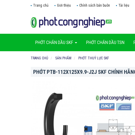
Trang chủ
Giới thiệu
Chính sách bán buôn
Tài liệu
PHỚT CHẮN DẦU SKF
PHỚT CHẮN DẦU TSN
TRANG CHỦ
SẢN PHẨM
PHỚT THUỶ LỰC SKF
PHỚT PTB-112X125X9.9-J2J SKF CHÍNH HÃN