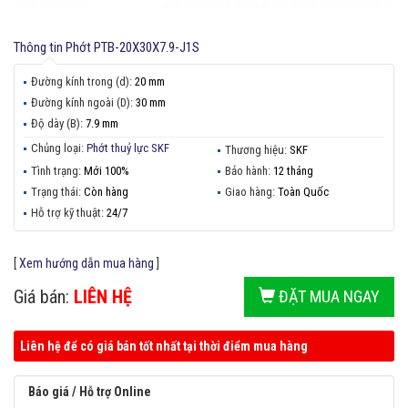
Thông tin
Phớt PTB-20X30X7.9-J1S
Đường kính trong (d):
20 mm
Đường kính ngoài (D):
30 mm
Độ dày (B):
7.9 mm
Chủng loại:
Phớt thuỷ lực SKF
Thương hiệu:
SKF
Tình trạng:
Mới 100%
Bảo hành:
12 tháng
Trạng thái:
Còn hàng
Giao hàng:
Toàn Quốc
Hỗ trợ kỹ thuật:
24/7
[
Xem hướng dẫn mua hàng
]
Giá bán:
LIÊN HỆ
ĐẶT MUA NGAY
Liên hệ để có giá bán tốt nhất tại thời điểm mua hàng
Báo giá / Hỗ trợ Online