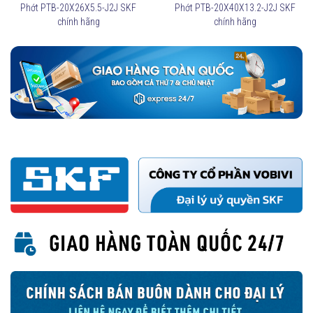
Phớt PTB-20X26X5.5-J2J SKF
Phớt PTB-20X40X13.2-J2J SKF
chính hãng
chính hãng
Khi mua hàng tại hệ thống Đại lý uỷ quyền, khách hàng không chỉ
yên tâm vì chất lượng sản phẩm. Với đội ngũ kỹ thuật bán hàng tận
tâm, chúng tôi luôn nỗ lực để khách hàng hài lòng về sản phẩm và
chất lượng dịch vụ.
Để được tư vấn kỹ hơn về
Phớt thuỷ lực SKF PTB-20X30X7.9-
J1S
và các sản phẩm khác, quý khách vui lòng liên hệ trực tiếp với
chúng tôi theo Hotline hỗ trợ.
Đại lý ủy quyền SKF chính hãng tại Việt Nam
Hotline: 0961 633 389​ - 096 1368 566