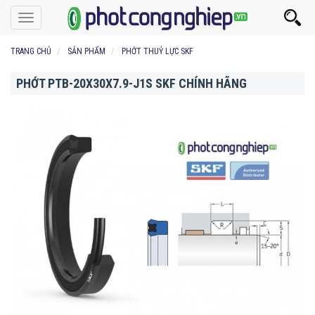
Toggle
navigation
TRANG CHỦ
SẢN PHẨM
PHỚT THUỶ LỰC SKF
PHỚT PTB-20X30X7.9-J1S SKF CHÍNH HÃNG