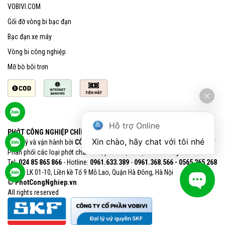
VOBIVI.COM
Gối đỡ vòng bi bạc đạn
Bạc đạn xe máy
Vòng bi công nghiệp
Mỡ bò bôi trơn
Hỗ trợ Online
PHỚT CÔNG NGHIỆP CHÍNH HÃNG SKF
Xin chào, hãy chat với tôi nhé
Quản lý và vận hành bởi
CÔNG TY CỔ PHẦN VOBIVI - Đại lý uỷ quyền SKF
Phân phối các loại phớt chắn dầu, phớt chịu nhiệt chính hãng SKF
Tel:
024 85 865 866
- Hotline:
0961.633.389​
-
0961.368.566 - 0565 265 268​
VPGD: LK 01-10, Liền kề Tổ 9 Mỗ Lao, Quận Hà Đông, Hà Nội
© PhotCongNghiep.vn
All rights reserved