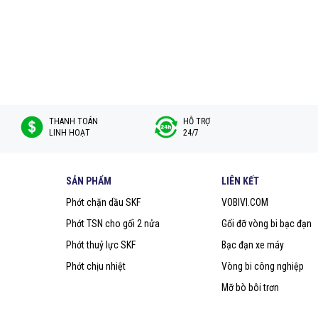
THANH TOÁN
HỖ TRỢ
LINH HOẠT
24/7
SẢN PHẨM
LIÊN KẾT
Phớt chặn dầu SKF
VOBIVI.COM
Phớt TSN cho gối 2 nửa
Gối đỡ vòng bi bạc đạn
Phớt thuỷ lực SKF
Bạc đạn xe máy
Phớt chịu nhiệt
Vòng bi công nghiệp
Mỡ bò bôi trơn