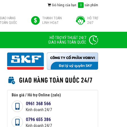
Giỏ hàng của bạn:
0
sản phẩm
GIAO HÀNG
THANH TOÁN
HỖ TRỢ
TOÀN QUỐC
LINH HOẠT
24/7
HỖ TRỢ KỸ THUẬT 24/7
GIAO HÀNG TOÀN QUỐC
Báo giá / Hỗ trợ Online (zalo)
0961 368 566
Kinh doanh 24/7
0796 655 386
Kinh doanh 24/7