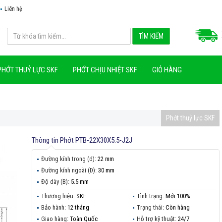
Liên hệ
PHỚT THUỶ LỰC SKF
PHỚT CHỊU NHIỆT SKF
GIỎ HÀNG
Phớt thuỷ lực SKF
Thông tin
Phớt PTB-22X30X5.5-J2J
Đường kính trong (d):
22 mm
Đường kính ngoài (D):
30 mm
Độ dày (B):
5.5 mm
Thương hiệu:
SKF
Tình trạng:
Mới 100%
Bảo hành:
12 tháng
Trạng thái:
Còn hàng
Giao hàng:
Toàn Quốc
Hỗ trợ kỹ thuật:
24/7