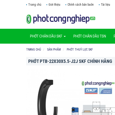
Trang chủ
Giới thiệu
Chính sách bán buôn
Tài liệu
PHỚT CHẮN DẦU SKF
PHỚT CHẮN DẦU TSN
TRANG CHỦ
SẢN PHẨM
PHỚT THUỶ LỰC SKF
PHỚT PTB-22X30X5.5-J2J SKF CHÍNH HÃNG