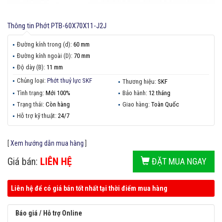
Thông tin
Phớt PTB-60X70X11-J2J
Đường kính trong (d):
60 mm
Đường kính ngoài (D):
70 mm
Độ dày (B):
11 mm
Chủng loại:
Phớt thuỷ lực SKF
Thương hiệu:
SKF
Tình trạng:
Mới 100%
Bảo hành:
12 tháng
Trạng thái:
Còn hàng
Giao hàng:
Toàn Quốc
Hỗ trợ kỹ thuật:
24/7
[
Xem hướng dẫn mua hàng
]
Giá bán:
LIÊN HỆ
ĐẶT MUA NGAY
Liên hệ để có giá bán tốt nhất tại thời điểm mua hàng
Báo giá / Hỗ trợ Online