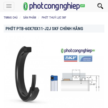
Toggle
navigation
TRANG CHỦ
SẢN PHẨM
PHỚT THUỶ LỰC SKF
PHỚT PTB-60X70X11-J2J SKF CHÍNH HÃNG