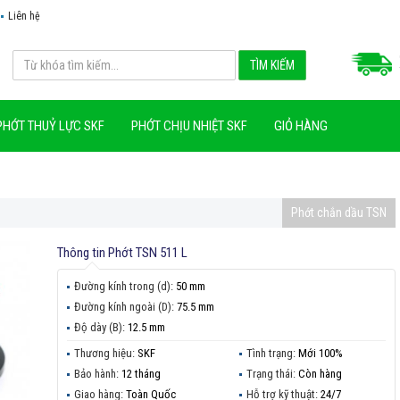
Liên hệ
PHỚT THUỶ LỰC SKF
PHỚT CHỊU NHIỆT SKF
GIỎ HÀNG
Phớt chắn dầu TSN
Thông tin
Phớt TSN 511 L
Đường kính trong (d):
50 mm
Đường kính ngoài (D):
75.5 mm
Độ dày (B):
12.5 mm
Thương hiệu:
SKF
Tình trạng:
Mới 100%
Bảo hành:
12 tháng
Trạng thái:
Còn hàng
Giao hàng:
Toàn Quốc
Hỗ trợ kỹ thuật:
24/7