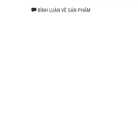
Mua hàng từ
Đại lý uỷ quyền SKF
để đảm bảo sản phẩm ch
hàng nhái từ hệ thống của chúng tôi. Liên hệ ngay với ch
BÌNH LUẬN VỀ SẢN PHẨM
hãng
.