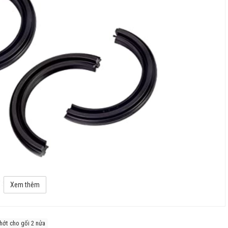
ries 2, 3, 5, 6
Xem thêm
hớt cho gối 2 nửa