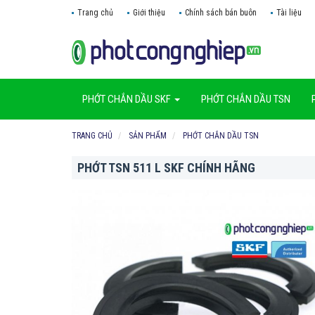
Trang chủ
Giới thiệu
Chính sách bán buôn
Tài liệu
PHỚT CHẮN DẦU SKF
PHỚT CHẮN DẦU TSN
TRANG CHỦ
SẢN PHẨM
PHỚT CHẮN DẦU TSN
PHỚT TSN 511 L SKF CHÍNH HÃNG