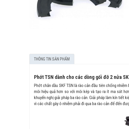
THÔNG TIN SẢN PHẨM
Phớt TSN dành cho các dòng gối đỡ 2 nửa SKF
Phớt chắn dầu SKF TSN là rào cản đầu tiên chống nhiễm 
môi hiệu quả hơn so với môi kép và tạo ra ít ma sát hơ
khuyến nghị giải pháp ba rào cản. Giải pháp làm kín tiết 
vì các chất gây ô nhiễm phải đi qua ba rào cản để đến đượ