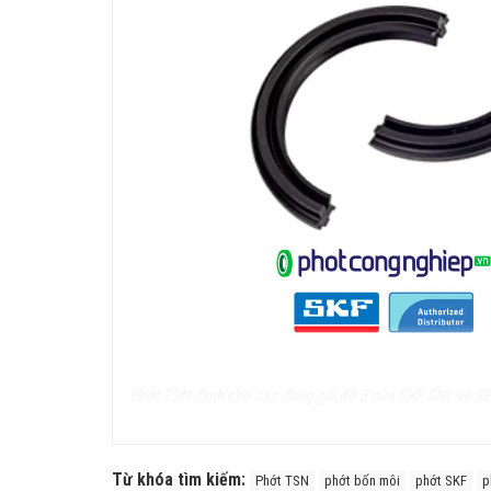
Phớt TSN dành cho các dòng gối đỡ 2 nửa SKF SNL và SE Se
Phớt chắn dầu TSN chính hãng SKF
Từ khóa tìm kiếm:
Phớt TSN
phớt bốn môi
phớt SKF
p