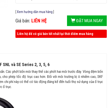
[
Xem hướng dẫn mua hàng
]
Giá bán:
LIÊN HỆ
ĐẶT MUA NGAY
Liên hệ để có giá bán tốt nhất tại thời điểm mua hàng
 SNL và SE Series 2, 3, 5, 6
bẩn. Các phớt bốn môi thay thế các phớt hai môi trước đây. Vòng đệm bốn
n, cho phép tốc độ trục cao hơn. Đối với môi trường bị ô nhiễm cao, SKF
kiệm chi phí này có thể có tác động đáng kể đến tuổi thọ sử dụng của ổ trục
c ổ trục.