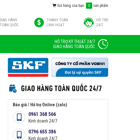
Giỏ hàng của bạn:
0
sản phẩm
GIAO HÀNG
THANH TOÁN
HỖ TRỢ
TOÀN QUỐC
LINH HOẠT
24/7
HỖ TRỢ KỸ THUẬT 24/7
GIAO HÀNG TOÀN QUỐC
Báo giá / Hỗ trợ Online (zalo)
0961 368 566
Kinh doanh 24/7
0796 655 386
Kinh doanh 24/7