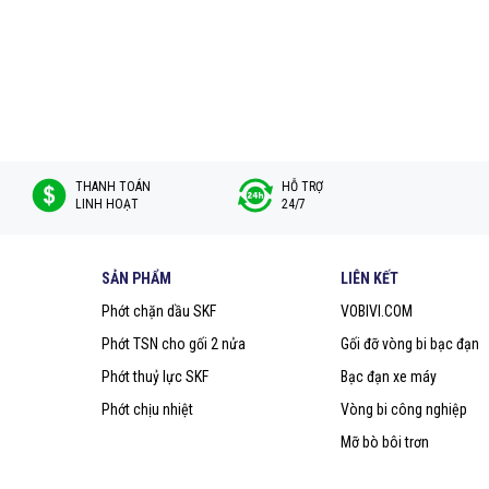
THANH TOÁN
HỖ TRỢ
LINH HOẠT
24/7
SẢN PHẨM
LIÊN KẾT
Phớt chặn dầu SKF
VOBIVI.COM
Phớt TSN cho gối 2 nửa
Gối đỡ vòng bi bạc đạn
Phớt thuỷ lực SKF
Bạc đạn xe máy
Phớt chịu nhiệt
Vòng bi công nghiệp
Mỡ bò bôi trơn