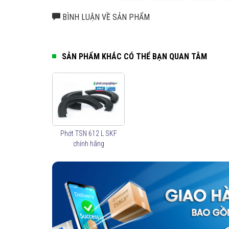
Mua hàng từ
Đại lý uỷ quyền SKF
để đảm bảo sản phẩm ch
hàng nhái từ hệ thống của chúng tôi. Liên hệ ngay với ch
BÌNH LUẬN VỀ SẢN PHẨM
hãng
.
SẢN PHẨM KHÁC CÓ THỂ BẠN QUAN TÂM
Phớt TSN 612 L SKF
chính hãng