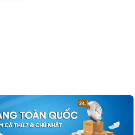
ính hãng - Chúng tôi cam kết hoàn tiền 100 lần nếu phát hiện hàng giả,
úng tôi để được tư vấn kỹ hơn về các sản phẩm
phớt chắn dầu SKF chính