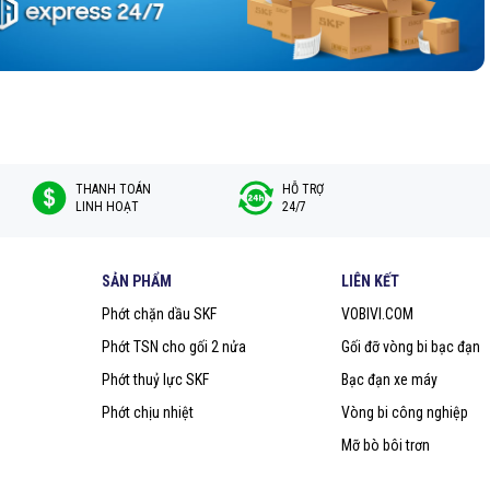
THANH TOÁN
HỖ TRỢ
LINH HOẠT
24/7
SẢN PHẨM
LIÊN KẾT
Phớt chặn dầu SKF
VOBIVI.COM
Phớt TSN cho gối 2 nửa
Gối đỡ vòng bi bạc đạn
Phớt thuỷ lực SKF
Bạc đạn xe máy
Phớt chịu nhiệt
Vòng bi công nghiệp
Mỡ bò bôi trơn