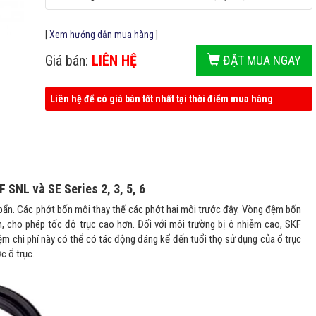
[
Xem hướng dẫn mua hàng
]
Giá bán:
LIÊN HỆ
ĐẶT MUA NGAY
Liên hệ để có giá bán tốt nhất tại thời điểm mua hàng
 SNL và SE Series 2, 3, 5, 6
bẩn. Các phớt bốn môi thay thế các phớt hai môi trước đây. Vòng đệm bốn
n, cho phép tốc độ trục cao hơn. Đối với môi trường bị ô nhiễm cao, SKF
kiệm chi phí này có thể có tác động đáng kể đến tuổi thọ sử dụng của ổ trục
c ổ trục.