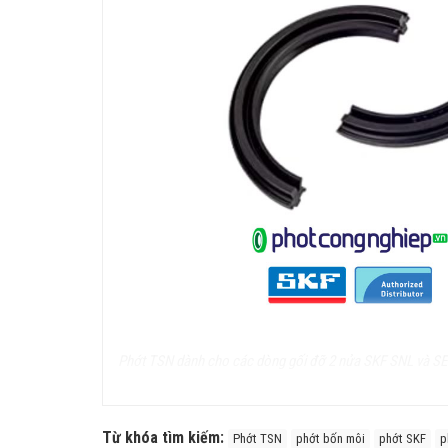
Phớt TSN dành cho các dòng gối đỡ 2 nửa SKF SNL và SE Se
Phớt chắn dầu TSN chính hãng SKF
Từ khóa tìm kiếm:
Phớt TSN
phớt bốn môi
phớt SKF
p