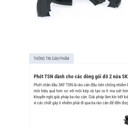
THÔNG TIN SẢN PHẨM
Phớt TSN dành cho các dòng gối đỡ 2 nửa SKF
Phớt chắn dầu SKF TSN là rào cản đầu tiên chống nhiễm 
môi hiệu quả hơn so với môi kép và tạo ra ít ma sát hơ
khuyến nghị giải pháp ba rào cản. Giải pháp làm kín tiết 
vì các chất gây ô nhiễm phải đi qua ba rào cản để đến đượ