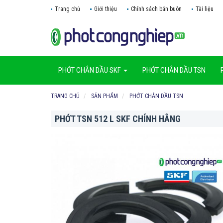
Trang chủ
Giới thiệu
Chính sách bán buôn
Tài liệu
PHỚT CHẮN DẦU SKF
PHỚT CHẮN DẦU TSN
TRANG CHỦ
SẢN PHẨM
PHỚT CHẮN DẦU TSN
PHỚT TSN 512 L SKF CHÍNH HÃNG