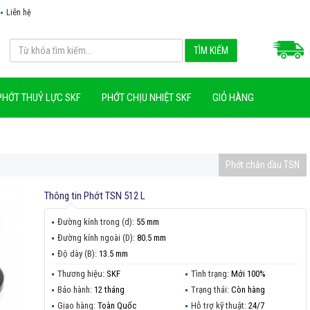
Liên hệ
PHỚT THUỶ LỰC SKF
PHỚT CHỊU NHIỆT SKF
GIỎ HÀNG
Phớt chắn dầu TSN
Thông tin
Phớt TSN 512 L
Đường kính trong (d):
55 mm
Đường kính ngoài (D):
80.5 mm
Độ dày (B):
13.5 mm
Thương hiệu:
SKF
Tình trạng:
Mới 100%
Bảo hành:
12 tháng
Trạng thái:
Còn hàng
Giao hàng:
Toàn Quốc
Hỗ trợ kỹ thuật:
24/7