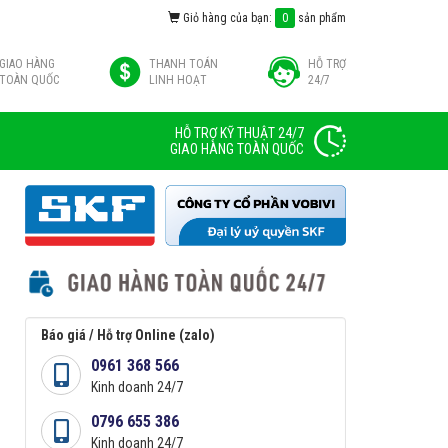
Giỏ hàng của bạn:
0
sản phẩm
GIAO HÀNG
THANH TOÁN
HỖ TRỢ
TOÀN QUỐC
LINH HOẠT
24/7
HỖ TRỢ KỸ THUẬT 24/7
GIAO HÀNG TOÀN QUỐC
Báo giá / Hỗ trợ Online (zalo)
0961 368 566
Kinh doanh 24/7
0796 655 386
Kinh doanh 24/7