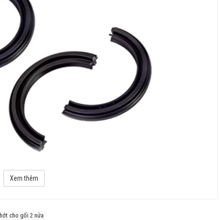
ries 2, 3, 5, 6
Xem thêm
hớt cho gối 2 nửa