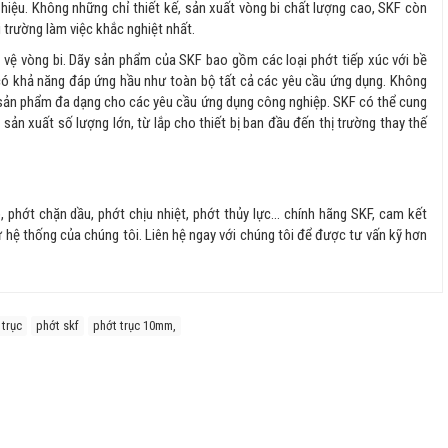
hiệu. Không những chỉ thiết kế, sản xuất vòng bi chất lượng cao, SKF còn
 trường làm việc khắc nghiệt nhất.
 vệ vòng bi. Dãy sản phẩm của SKF bao gồm các loại phớt tiếp xúc với bề
 có khả năng đáp ứng hầu như toàn bộ tất cả các yêu cầu ứng dụng. Không
 sản phẩm đa dạng cho các yêu cầu ứng dụng công nghiệp. SKF có thể cung
sản xuất số lượng lớn, từ lắp cho thiết bị ban đầu đến thị trường thay thế
phớt chặn dầu, phớt chịu nhiệt, phớt thủy lực... chính hãng SKF, cam kết
ừ hệ thống của chúng tôi. Liên hệ ngay với chúng tôi để được tư vấn kỹ hơn
 trục
phớt skf
phớt trục 10mm,