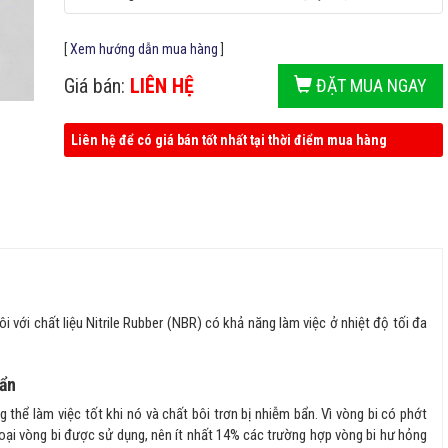
[
Xem hướng dẫn mua hàng
]
Giá bán:
LIÊN HỆ
ĐẶT MUA NGAY
Liên hệ để có giá bán tốt nhất tại thời điểm mua hàng
ới chất liệu Nitrile Rubber (NBR) có khả năng làm việc ở nhiệt độ tối đa
bẩn
 thể làm việc tốt khi nó và chất bôi trơn bị nhiễm bẩn. Vì vòng bi có phớt
oại vòng bi được sử dụng, nên ít nhất 14% các trường hợp vòng bi hư hỏng