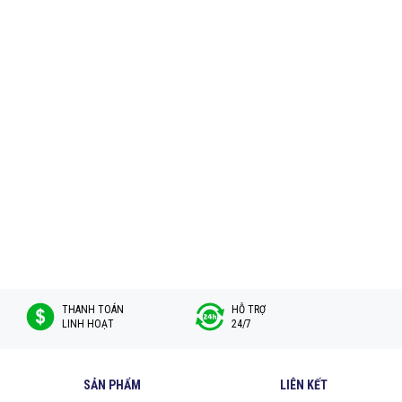
THANH TOÁN
HỖ TRỢ
LINH HOẠT
24/7
SẢN PHẨM
LIÊN KẾT