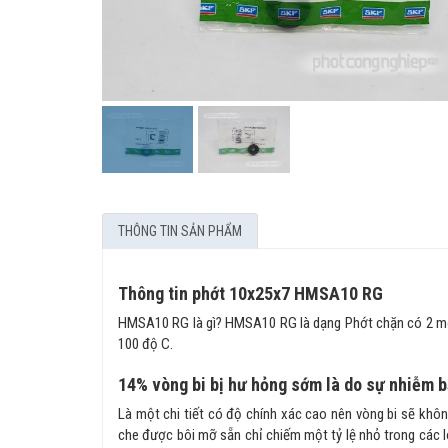
THÔNG TIN SẢN PHẨM
Thông tin phớt 10x25x7 HMSA10 RG
HMSA10 RG là gì? HMSA10 RG là dạng Phớt chặn có 2 môi v
100 độ C.
14% vòng bi bị hư hỏng sớm là do sự nhiễm 
Là một chi tiết có độ chính xác cao nên vòng bi sẽ không
che được bôi mỡ sẵn chỉ chiếm một tỷ lệ nhỏ trong các l