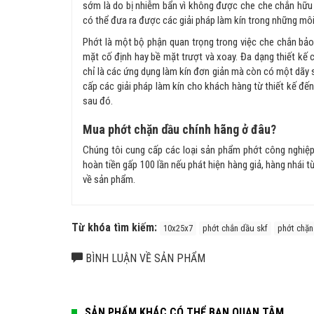
sớm là do bị nhiễm bẩn vì không được che che chắn hữu 
có thể đưa ra được các giải pháp làm kín trong những môi
Phớt là một bộ phận quan trọng trong việc che chắn bảo
mặt cố định hay bề mặt trượt và xoay. Đa dạng thiết kế
chỉ là các ứng dụng làm kín đơn giản mà còn có một dãy
cấp các giải pháp làm kín cho khách hàng từ thiết kế đến 
sau đó.
Mua phớt chặn dầu chính hãng ở đâu?
Chúng tôi cung cấp các loại sản phẩm phớt công nghiệp, 
hoàn tiền gấp 100 lần nếu phát hiện hàng giả, hàng nhái t
về sản phẩm.
Từ khóa tìm kiếm:
10x25x7
phớt chắn dầu skf
phớt chặn
BÌNH LUẬN VỀ SẢN PHẨM
SẢN PHẨM KHÁC CÓ THỂ BẠN QUAN TÂM