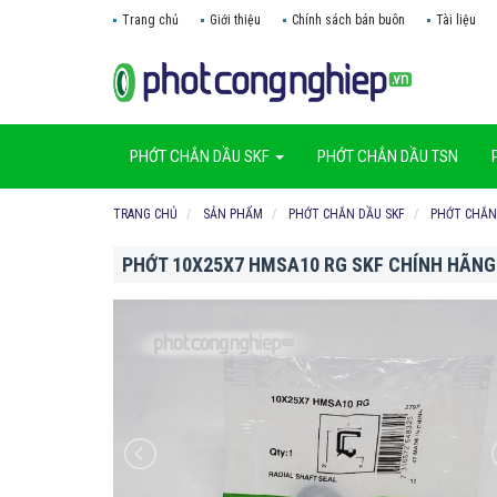
Trang chủ
Giới thiệu
Chính sách bán buôn
Tài liệu
PHỚT CHẮN DẦU SKF
PHỚT CHẮN DẦU TSN
TRANG CHỦ
SẢN PHẨM
PHỚT CHẮN DẦU SKF
PHỚT CHẮN
PHỚT 10X25X7 HMSA10 RG SKF CHÍNH HÃNG