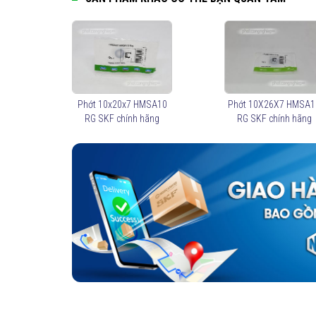
Phớt 10x20x7 HMSA10
Phớt 10X26X7 HMSA1
RG SKF chính hãng
RG SKF chính hãng