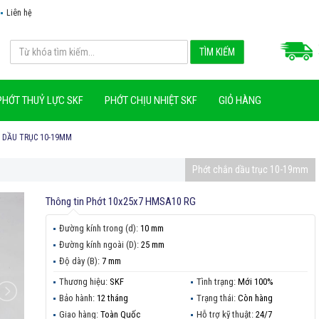
Liên hệ
PHỚT THUỶ LỰC SKF
PHỚT CHỊU NHIỆT SKF
GIỎ HÀNG
 DẦU TRỤC 10-19MM
Phớt chắn dầu trục 10-19mm
Thông tin
Phớt 10x25x7 HMSA10 RG
Đường kính trong (d):
10 mm
Đường kính ngoài (D):
25 mm
Độ dày (B):
7 mm
Thương hiệu:
SKF
Tình trạng:
Mới 100%
Bảo hành:
12 tháng
Trạng thái:
Còn hàng
Giao hàng:
Toàn Quốc
Hỗ trợ kỹ thuật:
24/7