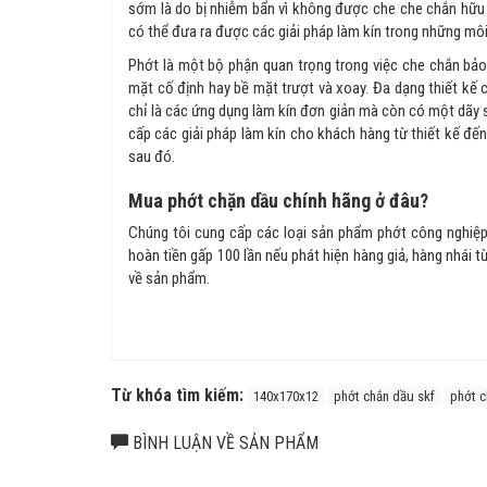
sớm là do bị nhiễm bẩn vì không được che che chắn hữu 
có thể đưa ra được các giải pháp làm kín trong những môi
Phớt là một bộ phận quan trọng trong việc che chắn bảo
mặt cố định hay bề mặt trượt và xoay. Đa dạng thiết kế
chỉ là các ứng dụng làm kín đơn giản mà còn có một dãy
cấp các giải pháp làm kín cho khách hàng từ thiết kế đến 
sau đó.
Mua phớt chặn dầu chính hãng ở đâu?
Chúng tôi cung cấp các loại sản phẩm phớt công nghiệp, 
hoàn tiền gấp 100 lần nếu phát hiện hàng giả, hàng nhái t
về sản phẩm.
Từ khóa tìm kiếm:
140x170x12
phớt chắn dầu skf
phớt c
BÌNH LUẬN VỀ SẢN PHẨM