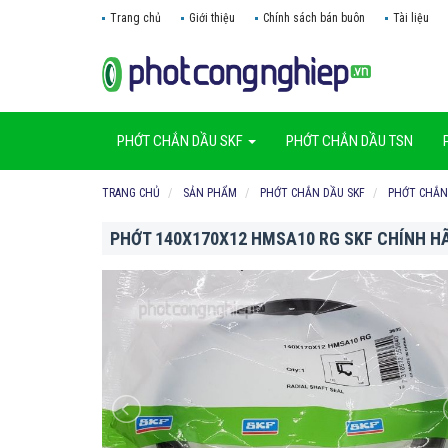
Trang chủ
Giới thiệu
Chính sách bán buôn
Tài liệu
PHỚT CHẮN DẦU SKF
PHỚT CHẮN DẦU TSN
TRANG CHỦ
SẢN PHẨM
PHỚT CHẮN DẦU SKF
PHỚT CHẮN
PHỚT 140X170X12 HMSA10 RG SKF CHÍNH H