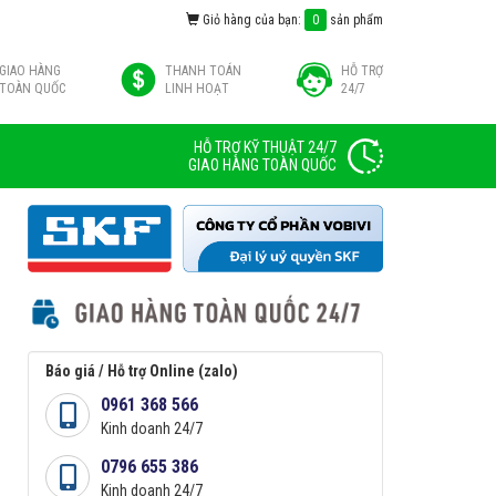
Giỏ hàng của bạn:
0
sản phẩm
GIAO HÀNG
THANH TOÁN
HỖ TRỢ
TOÀN QUỐC
LINH HOẠT
24/7
HỖ TRỢ KỸ THUẬT 24/7
GIAO HÀNG TOÀN QUỐC
Báo giá / Hỗ trợ Online (zalo)
0961 368 566
Kinh doanh 24/7
0796 655 386
Kinh doanh 24/7