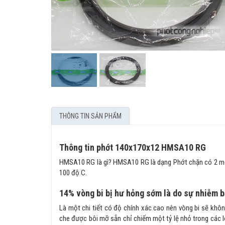
THÔNG TIN SẢN PHẨM
Thông tin phớt 140x170x12 HMSA10 RG
HMSA10 RG là gì? HMSA10 RG là dạng Phớt chặn có 2 môi v
100 độ C.
14% vòng bi bị hư hỏng sớm là do sự nhiễm 
Là một chi tiết có độ chính xác cao nên vòng bi sẽ không
che được bôi mỡ sẵn chỉ chiếm một tỷ lệ nhỏ trong các l