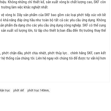
hiệu. Không những chỉ thiết kế, sản xuất vòng bi chất lượng cao, SKF còn
 trường làm việc khắc nghiệt nhất.
 vệ vòng bi. Dãy sản phẩm của SKF bao gồm các loại phớt tiếp xúc với bề
 có khả năng đáp ứng hầu như toàn bộ tất cả các yêu cầu ứng dụng. Không
 sản phẩm đa dạng cho các yêu cầu ứng dụng công nghiệp. SKF có thể cung
sản xuất số lượng lớn, từ lắp cho thiết bị ban đầu đến thị trường thay thế
phớt chặn dầu, phớt chịu nhiệt, phớt thủy lực... chính hãng SKF, cam kết
ừ hệ thống của chúng tôi. Liên hệ ngay với chúng tôi để được tư vấn kỹ hơn
hặn trục
phớt skf
phớt trục 140mm,