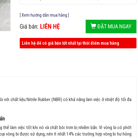
[
Xem hướng dẫn mua hàng
]
Giá bán:
LIÊN HỆ
ĐẶT MUA NGAY
Liên hệ để có giá bán tốt nhất tại thời điểm mua hàng
ới chất liệu Nitrile Rubber (NBR) có khả năng làm việc ở nhiệt độ tối đa
bẩn
 thể làm việc tốt khi nó và chất bôi trơn bị nhiễm bẩn. Vì vòng bi có phớt
oại vòng bi được sử dụng, nên ít nhất 14% các trường hợp vòng bi hư hỏng