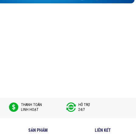
THANH TOÁN
HỖ TRỢ
LINH HOẠT
24/7
SẢN PHẨM
LIÊN KẾT