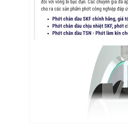
đối với vòng bi bạc đạn. Các chuyên gia đã 
cho ra các sản phẩm phớt công nghiệp đáp ứ
Phớt chắn dầu SKF chính hãng, giá t
Phớt chắn dầu chịu nhiệt SKF, phớt 
Phớt chắn dầu TSN - Phớt làm kín ch