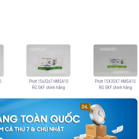
0
Phớt 15x32x7 HMSA10
Phớt 15X35X7 HMSA10
RG SKF chính hãng
RG SKF chính hãng
rò quan trọng với tuổi thọ vòng bi
có mặt trong hầu hết các chi tiết quay của máy móc. Các chức năng chính