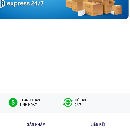
, bạn có thể bảo vệ vòng bi khỏi nhiễm bẩn và tiết kiệm một khoản lớn chi
SA10 RG
dầu có lò xo của SKF. Lò xo và môi phớt được tính toán phù hợp để
rò rỉ giữa vỏ bọc và phần cứng.
h và 1 khôi phụ giúp tối ưu khả năng làm kín.
THANH TOÁN
HỖ TRỢ
LINH HOẠT
24/7
SẢN PHẨM
LIÊN KẾT