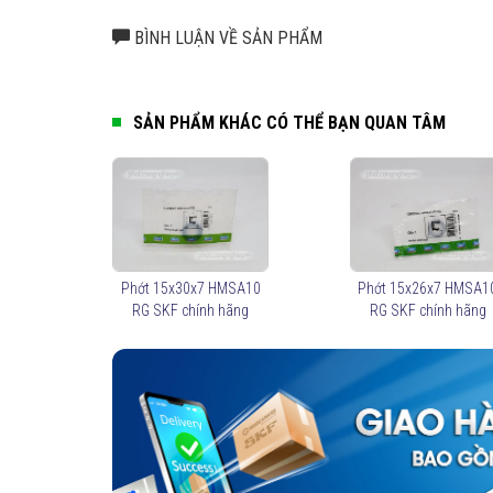
BÌNH LUẬN VỀ SẢN PHẨM
SẢN PHẨM KHÁC CÓ THỂ BẠN QUAN TÂM
Phớt 15x30x7 HMSA10
Phớt 15x26x7 HMSA1
RG SKF chính hãng
RG SKF chính hãng
Phớt đóng vai t
Cũng giống như vòng bi, phớt là một bộ phận quan trọng 
của phớt chặn dầu:
Lưu giữ chất bôi trơn trong vòng bi.
Duy trì áp lực giữa 2 môi trường.