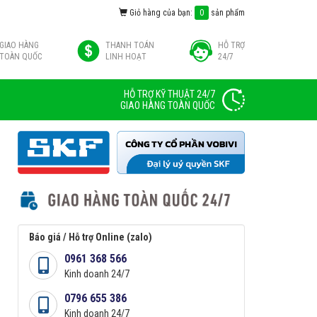
Giỏ hàng của bạn:
0
sản phẩm
GIAO HÀNG
THANH TOÁN
HỖ TRỢ
TOÀN QUỐC
LINH HOẠT
24/7
HỖ TRỢ KỸ THUẬT 24/7
GIAO HÀNG TOÀN QUỐC
Báo giá / Hỗ trợ Online (zalo)
0961 368 566
Kinh doanh 24/7
0796 655 386
Kinh doanh 24/7