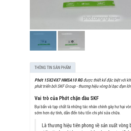
THÔNG TIN SẢN PHẨM
Phớt 15X24X7 HMSA10 RG
được thiết kế đặc biệt với k
phát triển bởi SKF Group - thương hiệu vòng bi bạc đạn lớn
Vai trò của Phớt chặn dầu SKF
Bụi bẩn và tạp chất là những tác nhân chính gây hư hại vò
sớm hơn dự tính, dẫn đến tiêu tốn chi phí sửa chữa.
Là thương hiệu tiên phong về sản xuất vòng 