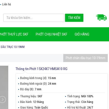
Liên hệ
PHỚT THUỶ LỰC SKF
PHỚT CHỊU NHIỆT SKF
GIỎ HÀNG
 DẦU TRỤC 10-19MM
Phớt chắn dầu trục 10-19mm
Thông tin
Phớt 15X24X7 HMSA10 RG
Đường kính trong (d):
15 mm
Đường kính ngoài (D):
24 mm
Độ dày (B):
7 mm
Thương hiệu:
SKF
Tình trạng:
Mới 100%
Bảo hành:
12 tháng
Trạng thái:
Còn hàng
Giao hàng:
Toàn Quốc
Hỗ trợ kỹ thuật:
24/7