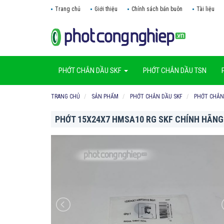
Trang chủ
Giới thiệu
Chính sách bán buôn
Tài liệu
PHỚT CHẮN DẦU SKF
PHỚT CHẮN DẦU TSN
TRANG CHỦ
SẢN PHẨM
PHỚT CHẮN DẦU SKF
PHỚT CHẮN
PHỚT 15X24X7 HMSA10 RG SKF CHÍNH HÃNG