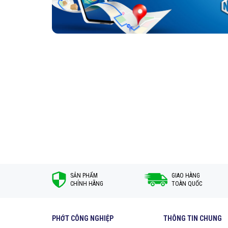
Ngăn tách 2 môi trường.
Ngăn tách bụi bẩn và hơi nước tiếp xúc với vòng bi.
Bằng cách sử dụng phớt phù hợp với môi trường hoạt động
phi do dư hại vòng bi sớm.
Đặc điểm nổi bật của phớt SKF 15X24X7 HM
Phớt 15X24X7 HMSA10 RG thuộc dòng sản phẩm Phớt chặn 
cân bằng tải trọng giúp tạo ra một vòng đệm kín không bị 
Thiết kế HMSA10 với 2 môi niêm phong bao gồm 1 môi chín
SẢN PHẨM
GIAO HÀNG
CHÍNH HÃNG
TOÀN QUỐC
PHỚT CÔNG NGHIỆP
THÔNG TIN CHUNG