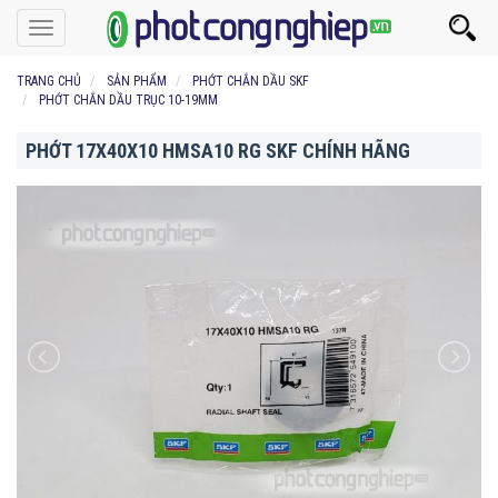
Toggle
navigation
TRANG CHỦ
SẢN PHẨM
PHỚT CHẮN DẦU SKF
PHỚT CHẮN DẦU TRỤC 10-19MM
PHỚT 17X40X10 HMSA10 RG SKF CHÍNH HÃNG