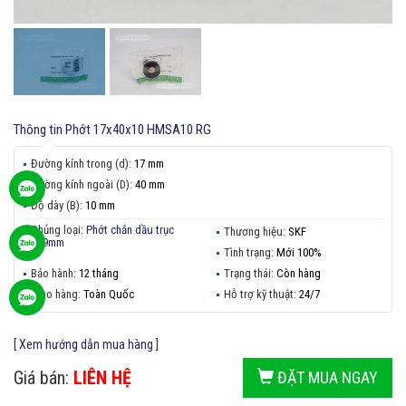
Thông tin
Phớt 17x40x10 HMSA10 RG
Đường kính trong (d):
17 mm
Đường kính ngoài (D):
40 mm
Độ dày (B):
10 mm
Chủng loại:
Phớt chắn dầu trục
Thương hiệu:
SKF
10-19mm
Tình trạng:
Mới 100%
Bảo hành:
12 tháng
Trạng thái:
Còn hàng
Giao hàng:
Toàn Quốc
Hỗ trợ kỹ thuật:
24/7
[
Xem hướng dẫn mua hàng
]
Giá bán:
LIÊN HỆ
ĐẶT MUA NGAY