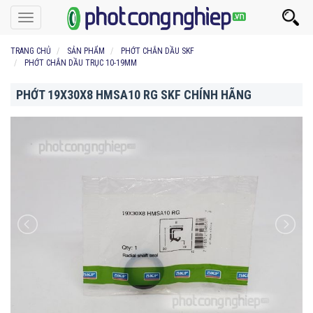
Toggle
navigation
TRANG CHỦ
SẢN PHẨM
PHỚT CHẮN DẦU SKF
PHỚT CHẮN DẦU TRỤC 10-19MM
PHỚT 19X30X8 HMSA10 RG SKF CHÍNH HÃNG