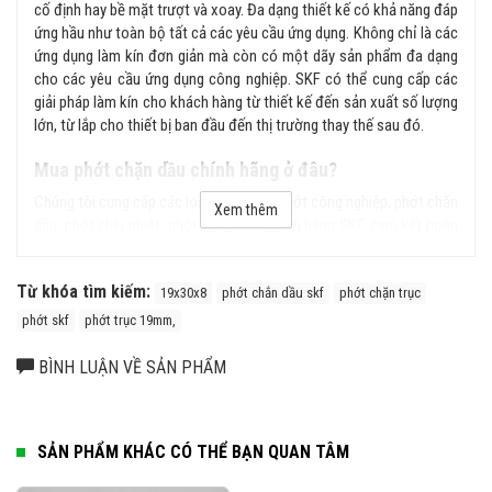
cố định hay bề mặt trượt và xoay. Đa dạng thiết kế có khả năng đáp
ứng hầu như toàn bộ tất cả các yêu cầu ứng dụng. Không chỉ là các
ứng dụng làm kín đơn giản mà còn có một dãy sản phẩm đa dạng
cho các yêu cầu ứng dụng công nghiệp. SKF có thể cung cấp các
giải pháp làm kín cho khách hàng từ thiết kế đến sản xuất số lượng
lớn, từ lắp cho thiết bị ban đầu đến thị trường thay thế sau đó.
Mua phớt chặn dầu chính hãng ở đâu?
Chúng tôi cung cấp các loại sản phẩm phớt công nghiệp, phớt chặn
Xem thêm
dầu, phớt chịu nhiệt, phớt thủy lực... chính hãng SKF, cam kết hoàn
tiền gấp 100 lần nếu phát hiện hàng giả, hàng nhái từ hệ thống của
chúng tôi. Liên hệ ngay với chúng tôi để được tư vấn kỹ hơn về sản
Từ khóa tìm kiếm:
phẩm.
19x30x8
phớt chắn dầu skf
phớt chặn trục
phớt skf
phớt trục 19mm,
BÌNH LUẬN VỀ SẢN PHẨM
SẢN PHẨM KHÁC CÓ THỂ BẠN QUAN TÂM