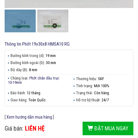
Thông tin
Phớt 19x30x8 HMSA10 RG
Đường kính trong (d):
19 mm
Đường kính ngoài (D):
30 mm
Độ dày (B):
8 mm
Chủng loại:
Phớt chắn dầu trục
Thương hiệu:
SKF
10-19mm
Tình trạng:
Mới 100%
Bảo hành:
12 tháng
Trạng thái:
Còn hàng
Giao hàng:
Toàn Quốc
Hỗ trợ kỹ thuật:
24/7
[
Xem hướng dẫn mua hàng
]
Giá bán:
LIÊN HỆ
ĐẶT MUA NGAY