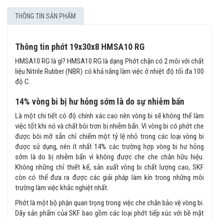
THÔNG TIN SẢN PHẨM
Thông tin phớt 19x30x8 HMSA10 RG
HMSA10 RG là gì? HMSA10 RG là dạng Phớt chặn có 2 môi với chất
liệu Nitrile Rubber (NBR) có khả năng làm việc ở nhiệt độ tối đa 100
độ C.
14% vòng bi bị hư hỏng sớm là do sự nhiễm bẩn
Là một chi tiết có độ chính xác cao nên vòng bi sẽ không thể làm
việc tốt khi nó và chất bôi trơn bị nhiễm bẩn. Vì vòng bi có phớt che
được bôi mỡ sẵn chỉ chiếm một tỷ lệ nhỏ trong các loại vòng bi
được sử dụng, nên ít nhất 14% các trường hợp vòng bi hư hỏng
sớm là do bị nhiễm bẩn vì không được che che chắn hữu hiệu.
Không những chỉ thiết kế, sản xuất vòng bi chất lượng cao, SKF
còn có thể đưa ra được các giải pháp làm kín trong những môi
trường làm việc khắc nghiệt nhất.
Phớt là một bộ phận quan trọng trong việc che chắn bảo vệ vòng bi.
Dãy sản phẩm của SKF bao gồm các loại phớt tiếp xúc với bề mặt