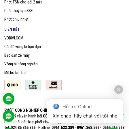
Phớt TSN cho gối 2 nửa
Phớt thuỷ lực SKF
Phớt chịu nhiệt
LIÊN KẾT
VOBIVI.COM
Gối đỡ vòng bi bạc đạn
Bạc đạn xe máy
Vòng bi công nghiệp
Mỡ bò bôi trơn
Hỗ trợ Online
PHỚT CÔNG NGHIỆP CHÍNH HÃNG SKF
Xin chào, hãy chat với tôi nhé
Quản lý và vận hành bởi
CÔNG TY CỔ PHẦN VOBIVI - Đại lý uỷ quyền SKF
Phân phối các loại phớt chắn dầu, phớt chịu nhiệt chính hãng SKF
Tel:
024 85 865 866
- Hotline:
0961.633.389​
-
0961.368.566 - 0565 265 268​