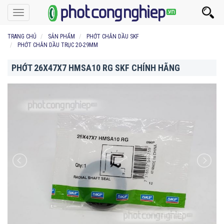
Toggle
navigation
TRANG CHỦ
SẢN PHẨM
PHỚT CHẮN DẦU SKF
PHỚT CHẮN DẦU TRỤC 20-29MM
PHỚT 26X47X7 HMSA10 RG SKF CHÍNH HÃNG