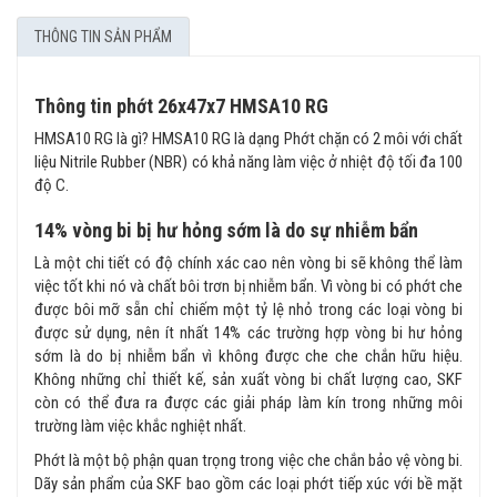
THÔNG TIN SẢN PHẨM
Thông tin phớt 26x47x7 HMSA10 RG
HMSA10 RG là gì? HMSA10 RG là dạng Phớt chặn có 2 môi với chất
liệu Nitrile Rubber (NBR) có khả năng làm việc ở nhiệt độ tối đa 100
độ C.
14% vòng bi bị hư hỏng sớm là do sự nhiễm bẩn
Là một chi tiết có độ chính xác cao nên vòng bi sẽ không thể làm
việc tốt khi nó và chất bôi trơn bị nhiễm bẩn. Vì vòng bi có phớt che
được bôi mỡ sẵn chỉ chiếm một tỷ lệ nhỏ trong các loại vòng bi
được sử dụng, nên ít nhất 14% các trường hợp vòng bi hư hỏng
sớm là do bị nhiễm bẩn vì không được che che chắn hữu hiệu.
Không những chỉ thiết kế, sản xuất vòng bi chất lượng cao, SKF
còn có thể đưa ra được các giải pháp làm kín trong những môi
trường làm việc khắc nghiệt nhất.
Phớt là một bộ phận quan trọng trong việc che chắn bảo vệ vòng bi.
Dãy sản phẩm của SKF bao gồm các loại phớt tiếp xúc với bề mặt