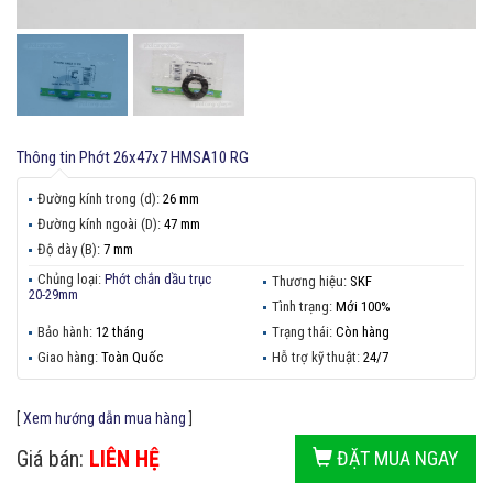
Thông tin
Phớt 26x47x7 HMSA10 RG
Đường kính trong (d):
26 mm
Đường kính ngoài (D):
47 mm
Độ dày (B):
7 mm
Chủng loại:
Phớt chắn dầu trục
Thương hiệu:
SKF
20-29mm
Tình trạng:
Mới 100%
Bảo hành:
12 tháng
Trạng thái:
Còn hàng
Giao hàng:
Toàn Quốc
Hỗ trợ kỹ thuật:
24/7
[
Xem hướng dẫn mua hàng
]
Giá bán:
LIÊN HỆ
ĐẶT MUA NGAY