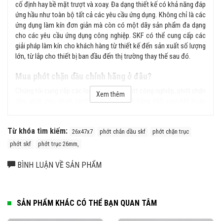
cố định hay bề mặt trượt và xoay. Đa dạng thiết kế có khả năng đáp
ứng hầu như toàn bộ tất cả các yêu cầu ứng dụng. Không chỉ là các
ứng dụng làm kín đơn giản mà còn có một dãy sản phẩm đa dạng
cho các yêu cầu ứng dụng công nghiệp. SKF có thể cung cấp các
giải pháp làm kín cho khách hàng từ thiết kế đến sản xuất số lượng
lớn, từ lắp cho thiết bị ban đầu đến thị trường thay thế sau đó.
Mua phớt chặn dầu chính hãng ở đâu?
Chúng tôi cung cấp các loại sản phẩm phớt công nghiệp, phớt chặn
Xem thêm
dầu, phớt chịu nhiệt, phớt thủy lực... chính hãng SKF, cam kết hoàn
tiền gấp 100 lần nếu phát hiện hàng giả, hàng nhái từ hệ thống của
chúng tôi. Liên hệ ngay với chúng tôi để được tư vấn kỹ hơn về sản
Từ khóa tìm kiếm:
phẩm.
26x47x7
phớt chắn dầu skf
phớt chặn trục
phớt skf
phớt trục 26mm,
BÌNH LUẬN VỀ SẢN PHẨM
SẢN PHẨM KHÁC CÓ THỂ BẠN QUAN TÂM