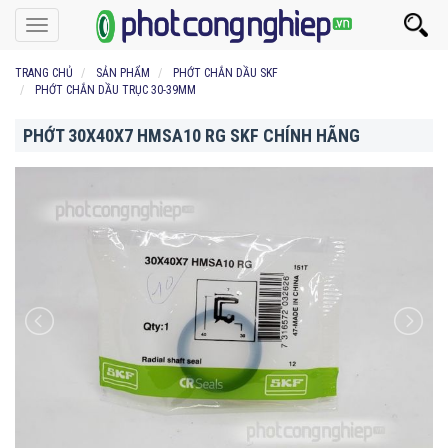
Toggle
navigation
TRANG CHỦ
SẢN PHẨM
PHỚT CHẮN DẦU SKF
PHỚT CHẮN DẦU TRỤC 30-39MM
PHỚT 30X40X7 HMSA10 RG SKF CHÍNH HÃNG