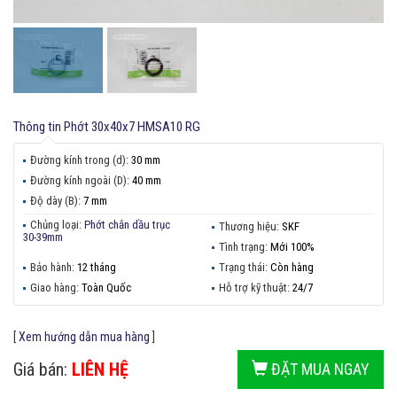
Thông tin
Phớt 30x40x7 HMSA10 RG
Đường kính trong (d):
30 mm
Đường kính ngoài (D):
40 mm
Độ dày (B):
7 mm
Chủng loại:
Phớt chắn dầu trục
Thương hiệu:
SKF
30-39mm
Tình trạng:
Mới 100%
Bảo hành:
12 tháng
Trạng thái:
Còn hàng
Giao hàng:
Toàn Quốc
Hỗ trợ kỹ thuật:
24/7
[
Xem hướng dẫn mua hàng
]
Giá bán:
LIÊN HỆ
ĐẶT MUA NGAY