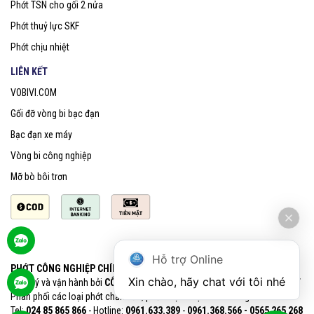
Phớt TSN cho gối 2 nửa
Phớt thuỷ lực SKF
Phớt chịu nhiệt
LIÊN KẾT
VOBIVI.COM
Gối đỡ vòng bi bạc đạn
Bạc đạn xe máy
Vòng bi công nghiệp
Mỡ bò bôi trơn
Hỗ trợ Online
PHỚT CÔNG NGHIỆP CHÍNH HÃNG SKF
Xin chào, hãy chat với tôi nhé
Quản lý và vận hành bởi
CÔNG TY CỔ PHẦN VOBIVI - Đại lý uỷ quyền SKF
Phân phối các loại phớt chắn dầu, phớt chịu nhiệt chính hãng SKF
Tel:
024 85 865 866
- Hotline:
0961.633.389​
-
0961.368.566 - 0565 265 268​