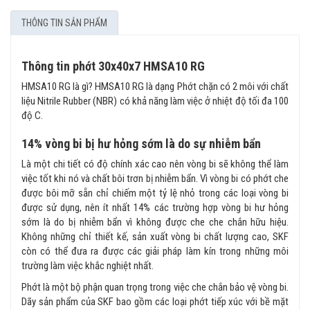
THÔNG TIN SẢN PHẨM
Thông tin phớt 30x40x7 HMSA10 RG
HMSA10 RG là gì? HMSA10 RG là dạng Phớt chặn có 2 môi với chất
liệu Nitrile Rubber (NBR) có khả năng làm việc ở nhiệt độ tối đa 100
độ C.
14% vòng bi bị hư hỏng sớm là do sự nhiễm bẩn
Là một chi tiết có độ chính xác cao nên vòng bi sẽ không thể làm
việc tốt khi nó và chất bôi trơn bị nhiễm bẩn. Vì vòng bi có phớt che
được bôi mỡ sẵn chỉ chiếm một tỷ lệ nhỏ trong các loại vòng bi
được sử dụng, nên ít nhất 14% các trường hợp vòng bi hư hỏng
sớm là do bị nhiễm bẩn vì không được che che chắn hữu hiệu.
Không những chỉ thiết kế, sản xuất vòng bi chất lượng cao, SKF
còn có thể đưa ra được các giải pháp làm kín trong những môi
trường làm việc khắc nghiệt nhất.
Phớt là một bộ phận quan trọng trong việc che chắn bảo vệ vòng bi.
Dãy sản phẩm của SKF bao gồm các loại phớt tiếp xúc với bề mặt