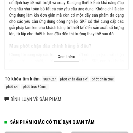
cố định hay bề mặt trượt và xoay. Đa dạng thiết kế có khả năng đáp
ứng hầu như toàn bộ tất cả các yêu cầu ứng dụng. Không chỉ là các
ứng dụng làm kín đơn giản mà còn có một dãy sản phẩm đa dạng
cho các yêu cầu ứng dụng công nghiệp. SKF có thể cung cấp các
giải pháp làm kín cho khách hàng từ thiết kế đến sản xuất số lượng
lớn, từ lắp cho thiết bị ban đầu đến thị trường thay thế sau đó.
Mua phớt chặn dầu chính hãng ở đâu?
Chúng tôi cung cấp các loại sản phẩm phớt công nghiệp, phớt chặn
Xem thêm
dầu, phớt chịu nhiệt, phớt thủy lực... chính hãng SKF, cam kết hoàn
tiền gấp 100 lần nếu phát hiện hàng giả, hàng nhái từ hệ thống của
chúng tôi. Liên hệ ngay với chúng tôi để được tư vấn kỹ hơn về sản
Từ khóa tìm kiếm:
phẩm.
30x40x7
phớt chắn dầu skf
phớt chặn trục
phớt skf
phớt trục 30mm,
BÌNH LUẬN VỀ SẢN PHẨM
SẢN PHẨM KHÁC CÓ THỂ BẠN QUAN TÂM