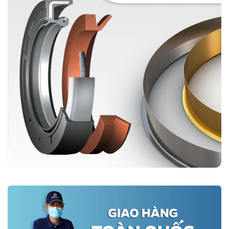
từ -20 độ C đến 200 độ C. Thích hợp với nhiều mô hình sản xuất và
điều kiện máy móc công nghiệp tại Việt Nam.
Mua phớt chắn dầu SKF 35X55X7 HMSA10 RG ở đâu?
Phớt SKF 35X55X7 HMSA10 RG
được phân phối bởi
Photcongnghiep.vn
- Đại lý uỷ quyền chính hãng SKF tại Việt Nam.
Với tồn kho đa dạng, đội ngũ hỗ trợ thường trực 24/7, giao hàng
siêu tốc, chúng tôi tự tin đáp ứng nhu cầu mua hàng của quý khách
hàng nhanh chóng, chính xác nhất.
Nhận tư vấn và đặt mua nhanh phớt chặn dầu SKF 35X55X7
HMSA10 RG:
Đại lý ủy quyền SKF chính hãng tại Việt Nam
Hotline: 0961 633 389​ - 096 1368 566