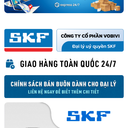
khôi phụ giúp tối ưu khả năng làm kín.
Thiết kế phớt 2 môi SKF và phớt 1 môi SKF
Phớt 35X55X7 HMSA10 RG được làm bằng chất liệu cao su Nitrile
Rubber (NBR) ký hiệu hậu tố RG. Ưu điểm của cao su NBR phải kể
đến như:
Khả năng chống lão hóa tốt.
Khả năng kéo giãn rất tốt.
Chống mài mòn tốt.
Phớt 35X55X7 HMSA10 RG hoạt động tốt trong điều kiện nhiệt độ