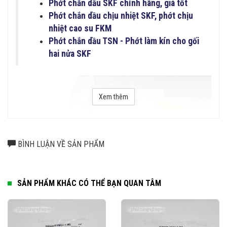
Phớt chắn dầu SKF chính hãng, giá tốt
Phớt chắn dầu chịu nhiệt SKF, phớt chịu
nhiệt cao su FKM
Phớt chắn dầu TSN - Phớt làm kín cho gối
hai nửa SKF
Xem thêm
BÌNH LUẬN VỀ SẢN PHẨM
SẢN PHẨM KHÁC CÓ THỂ BẠN QUAN TÂM