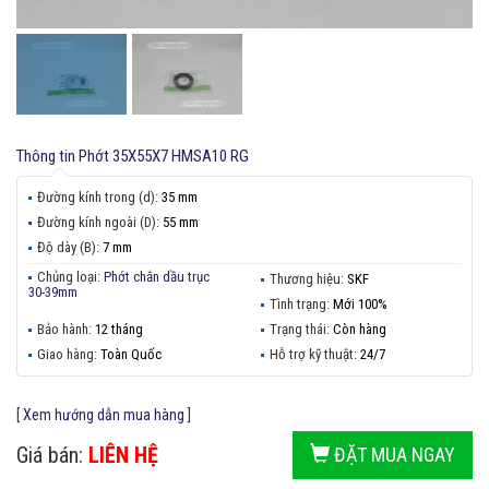
Thông tin
Phớt 35X55X7 HMSA10 RG
Đường kính trong (d):
35 mm
Đường kính ngoài (D):
55 mm
Độ dày (B):
7 mm
Chủng loại:
Phớt chắn dầu trục
Thương hiệu:
SKF
30-39mm
Tình trạng:
Mới 100%
Bảo hành:
12 tháng
Trạng thái:
Còn hàng
Giao hàng:
Toàn Quốc
Hỗ trợ kỹ thuật:
24/7
[
Xem hướng dẫn mua hàng
]
Giá bán:
LIÊN HỆ
ĐẶT MUA NGAY