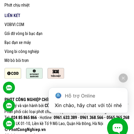
Phớt chịu nhiệt
LIÊN KẾT
VOBIVI.COM
Gối đỡ vòng bi bạc đạn
Bạc đạn xe máy
Vòng bi công nghiệp
Mỡ bò bôi trơn
Hỗ trợ Online
PHỚT CÔNG NGHIỆP CHÍNH HÃNG SKF
Xin chào, hãy chat với tôi nhé
Quản lý và vận hành bởi
CÔNG TY CỔ PHẦN VOBIVI - Đại lý uỷ quyền SKF
Phân phối các loại phớt chắn dầu, phớt chịu nhiệt chính hãng SKF
Tel:
024 85 865 866
- Hotline:
0961.633.389​
-
0961.368.566 - 0565 265 268​
VPGD: LK 01-10, Liền kề Tổ 9 Mỗ Lao, Quận Hà Đông, Hà Nội
© PhotCongNghiep.vn