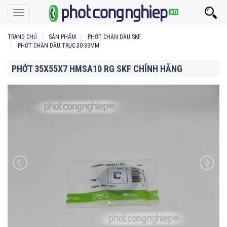
Toggle
navigation
TRANG CHỦ
SẢN PHẨM
PHỚT CHẮN DẦU SKF
PHỚT CHẮN DẦU TRỤC 30-39MM
PHỚT 35X55X7 HMSA10 RG SKF CHÍNH HÃNG