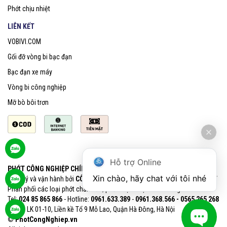
Phớt chịu nhiệt
LIÊN KẾT
VOBIVI.COM
Gối đỡ vòng bi bạc đạn
Bạc đạn xe máy
Vòng bi công nghiệp
Mỡ bò bôi trơn
Hỗ trợ Online
PHỚT CÔNG NGHIỆP CHÍNH HÃNG SKF
Xin chào, hãy chat với tôi nhé
Quản lý và vận hành bởi
CÔNG TY CỔ PHẦN VOBIVI - Đại lý uỷ quyền SKF
Phân phối các loại phớt chắn dầu, phớt chịu nhiệt chính hãng SKF
Tel:
024 85 865 866
- Hotline:
0961.633.389​
-
0961.368.566 - 0565 265 268​
VPGD: LK 01-10, Liền kề Tổ 9 Mỗ Lao, Quận Hà Đông, Hà Nội
© PhotCongNghiep.vn