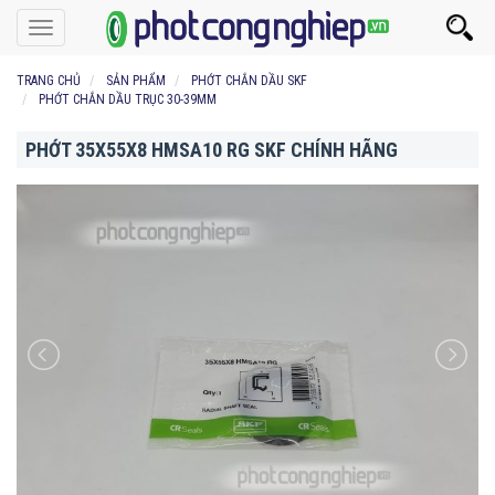
Toggle
navigation
TRANG CHỦ
SẢN PHẨM
PHỚT CHẮN DẦU SKF
PHỚT CHẮN DẦU TRỤC 30-39MM
PHỚT 35X55X8 HMSA10 RG SKF CHÍNH HÃNG