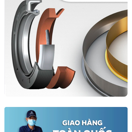
Các sản phẩm phớt chính hãng SKF được phân phối bởi hệ thống
Đại lý uỷ quyền chính hãng. Đây là những đơn vị uy tín, có nhiều kinh
nghiệm trong lĩnh vực phân phối phớt và vòng bi công nghiệp. Tất
cả đại lý uỷ quyền của SKF đều phải đáp ứng các tiêu chí về năng
lực phân phối, tồn kho, tiến độ giao hàng.
Photcongnghiep.vn
là một trong những đại lý tiêu biểu thuộc hệ
thống đại lý uỷ quyền SKF. Sau nhiều năm hoạt động, chúng tôi luôn
được khách hàng tin tưởng và lựa chọn là điểm đến hàng đầu khi
có nhu cầu mua phớt chắn dầu và các sản phẩm khác của SKF.
Đến với chúng tôi, khách hàng hoàn toàn yên tâm bởi 100% sản
phẩm nhập khẩu trực tiếp từ các nhà máy SKF, đầy đủ chứng nhận
CO CQ.
Liên hệ đặt hàng:
Đại lý ủy quyền SKF chính hãng tại Việt Nam
Hotline: 0961 633 389​ - 096 1368 566