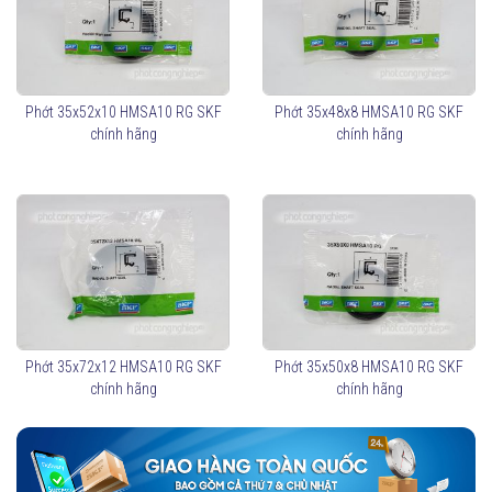
Phớt 35X55X8 HMSA10 RG được làm từ chất liệu cao su NBR. Dải
nhiệt độ hoạt động rộng từ -40 độ C đến +100 độ C, phù hợp với
nhiều môi trường hoạt động máy tại Việt Nam.
Mặt tiếp xúc của môi phớt, là phần bề mặt trục mà môi phớt tiếp
Phớt 35x52x10 HMSA10 RG SKF
Phớt 35x48x8 HMSA10 RG SKF
xúc, có tính quyết định cho hiệu quả làm kín. Các loại phớt 2 môi
chính hãng
chính hãng
(ký hiệu HMSA10) được sản xuất với mặt tiếp xúc có độ cứng đạt
chuẩn. Phần môi phụ được cải tiến để tăng độ tiếp xúc, giúp phớt
bám chặt vào bề mặt.
Tại sao cần chọn đúng phớt chặn dầu cho máy móc?
Phớt chặn dầu là một màng ngăn cách hai chất hoà trộn với nhau.
Chất được ngăn cách có thể là chất lỏng, chất khí hay các chất rắn
khác.
Phớt 35x72x12 HMSA10 RG SKF
Phớt 35x50x8 HMSA10 RG SKF
chính hãng
chính hãng