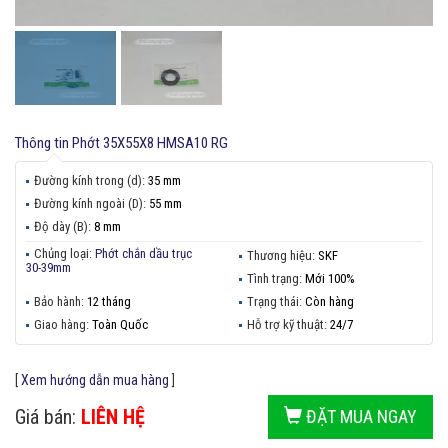
Thông tin
Phớt 35X55X8 HMSA10 RG
Đường kính trong (d):
35 mm
Đường kính ngoài (D):
55 mm
Độ dày (B):
8 mm
Chủng loại:
Phớt chắn dầu trục
Thương hiệu:
SKF
30-39mm
Tình trạng:
Mới 100%
Bảo hành:
12 tháng
Trạng thái:
Còn hàng
Giao hàng:
Toàn Quốc
Hỗ trợ kỹ thuật:
24/7
[
Xem hướng dẫn mua hàng
]
Giá bán:
LIÊN HỆ
ĐẶT MUA NGAY