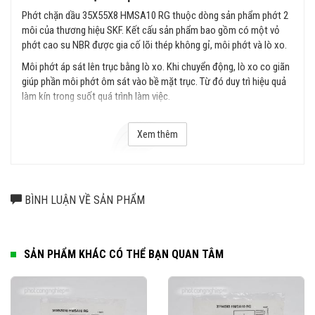
Phớt chặn dầu 35X55X8 HMSA10 RG thuộc dòng sản phẩm phớt 2
môi của thương hiệu SKF. Kết cấu sản phẩm bao gồm có một vỏ
phớt cao su NBR được gia cố lõi thép không gỉ, môi phớt và lò xo.
Môi phớt áp sát lên trục bằng lò xo. Khi chuyển động, lò xo co giãn
giúp phần môi phớt ôm sát vào bề mặt trục. Từ đó duy trì hiệu quả
làm kín trong suốt quá trình làm việc.
Xem thêm
BÌNH LUẬN VỀ SẢN PHẨM
SẢN PHẨM KHÁC CÓ THỂ BẠN QUAN TÂM
Thiết kế phớt chặn dầu 35X55X8 HMSA10 RG