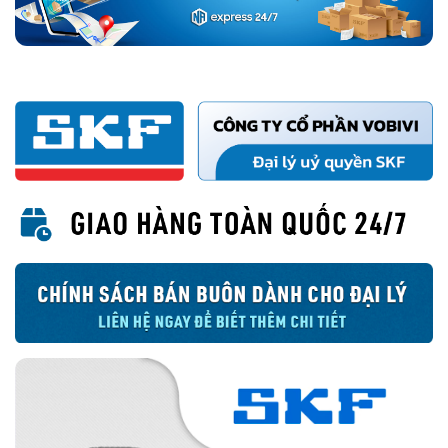
Tầm quan trọng của phớt chặn dầu
Trong điều kiện làm việc khắc nghiệt, bụi bẩn, hơi nước và tạp chất
thâm nhập có thể làm cản chuyển động quay của vòng bi. Từ đó
làm giảm hiệu suất hoạt động và khiến vòng bi hư hỏng sớm hơn
dự kiến.
Tất cả vòng bi muốn hoạt động tốt đều phải có phớt chặn chất bôi
trơn. Chọn phớt phù hợp giúp cải thiện độ tin cậy của máy móc,
giảm ma sát và tổn thất năng lượng cũng như kéo dài tuổi thọ chất
bôi trơn.
Phớt công nghiệp.vn - Đại lý uỷ quyền chính hãng
SKF