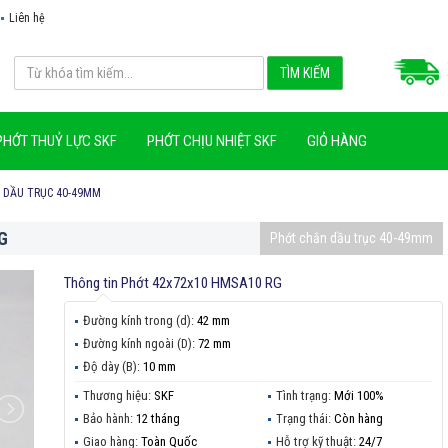
Liên hệ
PHỚT THUỶ LỰC SKF
PHỚT CHỊU NHIỆT SKF
GIỎ HÀNG
 DẦU TRỤC 40-49MM
G
Phớt chắn dầu trục 40-49mm
Thông tin
Phớt 42x72x10 HMSA10 RG
Đường kính trong (d):
42 mm
Đường kính ngoài (D):
72 mm
Độ dày (B):
10 mm
Thương hiệu:
SKF
Tình trạng:
Mới 100%
Bảo hành:
12 tháng
Trạng thái:
Còn hàng
Giao hàng:
Toàn Quốc
Hỗ trợ kỹ thuật:
24/7