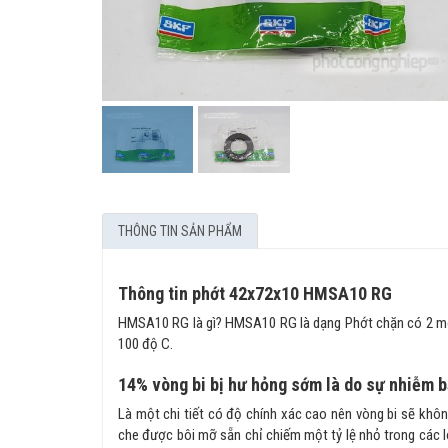
THÔNG TIN SẢN PHẨM
Thông tin phớt 42x72x10 HMSA10 RG
HMSA10 RG là gì? HMSA10 RG là dạng Phớt chặn có 2 môi v
100 độ C.
14% vòng bi bị hư hỏng sớm là do sự nhiễm 
Là một chi tiết có độ chính xác cao nên vòng bi sẽ không
che được bôi mỡ sẵn chỉ chiếm một tỷ lệ nhỏ trong các l