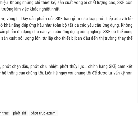
hiệu. Không những chỉ thiết kế, sản xuất vòng bi chất lượng cao, SKF còn
 trường làm việc khắc nghiệt nhất.
 vệ vòng bi. Dãy sản phẩm của SKF bao gồm các loại phớt tiếp xúc với bề
 có khả năng đáp ứng hầu như toàn bộ tất cả các yêu cầu ứng dụng. Không
 sản phẩm đa dạng cho các yêu cầu ứng dụng công nghiệp. SKF có thể cung
sản xuất số lượng lớn, từ lắp cho thiết bị ban đầu đến thị trường thay thế
phớt chặn dầu, phớt chịu nhiệt, phớt thủy lực... chính hãng SKF, cam kết
ừ hệ thống của chúng tôi. Liên hệ ngay với chúng tôi để được tư vấn kỹ hơn
n trục
phớt skf
phớt trục 42mm,