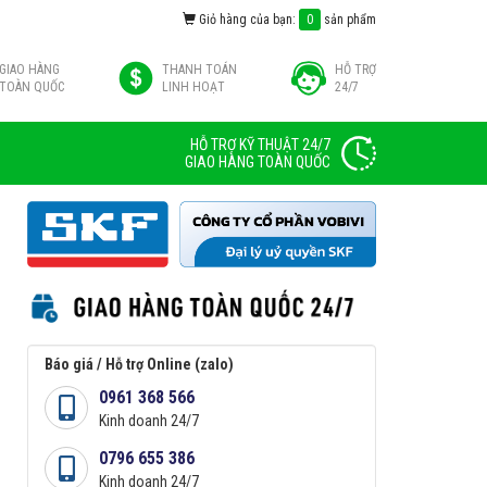
Giỏ hàng của bạn:
0
sản phẩm
GIAO HÀNG
THANH TOÁN
HỖ TRỢ
TOÀN QUỐC
LINH HOẠT
24/7
HỖ TRỢ KỸ THUẬT 24/7
GIAO HÀNG TOÀN QUỐC
Báo giá / Hỗ trợ Online (zalo)
0961 368 566
Kinh doanh 24/7
0796 655 386
Kinh doanh 24/7