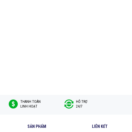
THANH TOÁN
HỖ TRỢ
LINH HOẠT
24/7
SẢN PHẨM
LIÊN KẾT