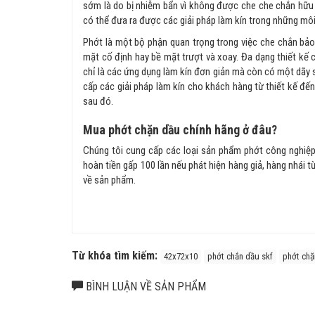
sớm là do bị nhiễm bẩn vì không được che che chắn hữu 
có thể đưa ra được các giải pháp làm kín trong những môi
Phớt là một bộ phận quan trọng trong việc che chắn bảo
mặt cố định hay bề mặt trượt và xoay. Đa dạng thiết kế
chỉ là các ứng dụng làm kín đơn giản mà còn có một dãy
cấp các giải pháp làm kín cho khách hàng từ thiết kế đến 
sau đó.
Mua phớt chặn dầu chính hãng ở đâu?
Chúng tôi cung cấp các loại sản phẩm phớt công nghiệp, 
hoàn tiền gấp 100 lần nếu phát hiện hàng giả, hàng nhái t
về sản phẩm.
Từ khóa tìm kiếm:
42x72x10
phớt chắn dầu skf
phớt chặ
BÌNH LUẬN VỀ SẢN PHẨM