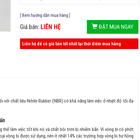
[
Xem hướng dẫn mua hàng
]
Giá bán:
LIÊN HỆ
ĐẶT MUA NGAY
Liên hệ để có giá bán tốt nhất tại thời điểm mua hàng
ới chất liệu Nitrile Rubber (NBR) có khả năng làm việc ở nhiệt độ tối đa
bẩn
 thể làm việc tốt khi nó và chất bôi trơn bị nhiễm bẩn. Vì vòng bi có phớt
oại vòng bi được sử dụng, nên ít nhất 14% các trường hợp vòng bi hư hỏng