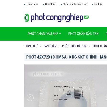
Trang chủ
Giới thiệu
Chính sách bán buôn
Tài liệu
PHỚT CHẮN DẦU SKF
PHỚT CHẮN DẦU TSN
TRANG CHỦ
SẢN PHẨM
PHỚT CHẮN DẦU SKF
PHỚT CHẮN
PHỚT 42X72X10 HMSA10 RG SKF CHÍNH HÃN