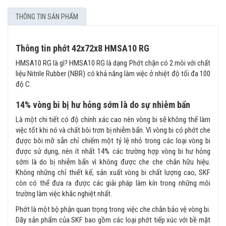
THÔNG TIN SẢN PHẨM
Thông tin phớt 42x72x8 HMSA10 RG
HMSA10 RG là gì? HMSA10 RG là dạng Phớt chặn có 2 môi với chất
liệu Nitrile Rubber (NBR) có khả năng làm việc ở nhiệt độ tối đa 100
độ C.
14% vòng bi bị hư hỏng sớm là do sự nhiễm bẩn
Là một chi tiết có độ chính xác cao nên vòng bi sẽ không thể làm
việc tốt khi nó và chất bôi trơn bị nhiễm bẩn. Vì vòng bi có phớt che
được bôi mỡ sẵn chỉ chiếm một tỷ lệ nhỏ trong các loại vòng bi
được sử dụng, nên ít nhất 14% các trường hợp vòng bi hư hỏng
sớm là do bị nhiễm bẩn vì không được che che chắn hữu hiệu.
Không những chỉ thiết kế, sản xuất vòng bi chất lượng cao, SKF
còn có thể đưa ra được các giải pháp làm kín trong những môi
trường làm việc khắc nghiệt nhất.
Phớt là một bộ phận quan trọng trong việc che chắn bảo vệ vòng bi.
Dãy sản phẩm của SKF bao gồm các loại phớt tiếp xúc với bề mặt