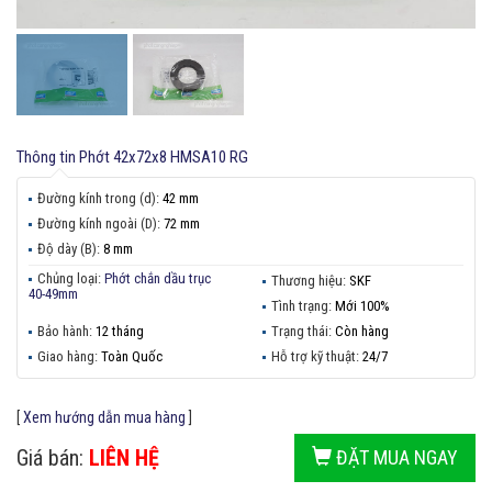
Thông tin
Phớt 42x72x8 HMSA10 RG
Đường kính trong (d):
42 mm
Đường kính ngoài (D):
72 mm
Độ dày (B):
8 mm
Chủng loại:
Phớt chắn dầu trục
Thương hiệu:
SKF
40-49mm
Tình trạng:
Mới 100%
Bảo hành:
12 tháng
Trạng thái:
Còn hàng
Giao hàng:
Toàn Quốc
Hỗ trợ kỹ thuật:
24/7
[
Xem hướng dẫn mua hàng
]
Giá bán:
LIÊN HỆ
ĐẶT MUA NGAY