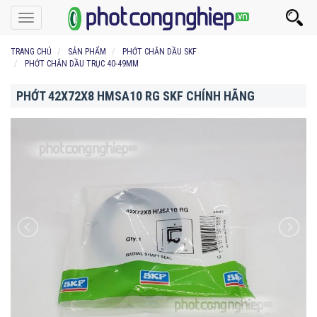
Toggle
navigation
TRANG CHỦ
SẢN PHẨM
PHỚT CHẮN DẦU SKF
PHỚT CHẮN DẦU TRỤC 40-49MM
PHỚT 42X72X8 HMSA10 RG SKF CHÍNH HÃNG