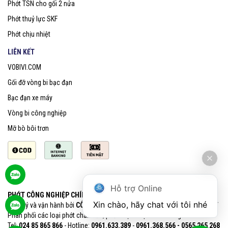
Phớt TSN cho gối 2 nửa
Phớt thuỷ lực SKF
Phớt chịu nhiệt
LIÊN KẾT
VOBIVI.COM
Gối đỡ vòng bi bạc đạn
Bạc đạn xe máy
Vòng bi công nghiệp
Mỡ bò bôi trơn
Hỗ trợ Online
PHỚT CÔNG NGHIỆP CHÍNH HÃNG SKF
Xin chào, hãy chat với tôi nhé
Quản lý và vận hành bởi
CÔNG TY CỔ PHẦN VOBIVI - Đại lý uỷ quyền SKF
Phân phối các loại phớt chắn dầu, phớt chịu nhiệt chính hãng SKF
Tel:
024 85 865 866
- Hotline:
0961.633.389​
-
0961.368.566 - 0565 265 268​