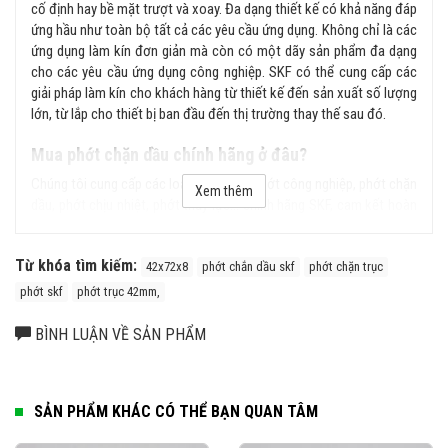
cố định hay bề mặt trượt và xoay. Đa dạng thiết kế có khả năng đáp
ứng hầu như toàn bộ tất cả các yêu cầu ứng dụng. Không chỉ là các
ứng dụng làm kín đơn giản mà còn có một dãy sản phẩm đa dạng
cho các yêu cầu ứng dụng công nghiệp. SKF có thể cung cấp các
giải pháp làm kín cho khách hàng từ thiết kế đến sản xuất số lượng
lớn, từ lắp cho thiết bị ban đầu đến thị trường thay thế sau đó.
Mua phớt chặn dầu chính hãng ở đâu?
Chúng tôi cung cấp các loại sản phẩm phớt công nghiệp, phớt chặn
Xem thêm
dầu, phớt chịu nhiệt, phớt thủy lực... chính hãng SKF, cam kết hoàn
tiền gấp 100 lần nếu phát hiện hàng giả, hàng nhái từ hệ thống của
chúng tôi. Liên hệ ngay với chúng tôi để được tư vấn kỹ hơn về sản
Từ khóa tìm kiếm:
phẩm.
42x72x8
phớt chắn dầu skf
phớt chặn trục
phớt skf
phớt trục 42mm,
BÌNH LUẬN VỀ SẢN PHẨM
SẢN PHẨM KHÁC CÓ THỂ BẠN QUAN TÂM