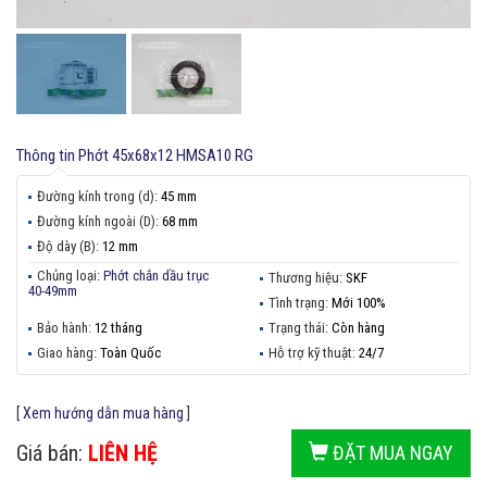
Thông tin
Phớt 45x68x12 HMSA10 RG
Đường kính trong (d):
45 mm
Đường kính ngoài (D):
68 mm
Độ dày (B):
12 mm
Chủng loại:
Phớt chắn dầu trục
Thương hiệu:
SKF
40-49mm
Tình trạng:
Mới 100%
Bảo hành:
12 tháng
Trạng thái:
Còn hàng
Giao hàng:
Toàn Quốc
Hỗ trợ kỹ thuật:
24/7
[
Xem hướng dẫn mua hàng
]
Giá bán:
LIÊN HỆ
ĐẶT MUA NGAY