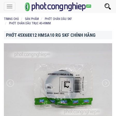
Toggle
navigation
TRANG CHỦ
SẢN PHẨM
PHỚT CHẮN DẦU SKF
PHỚT CHẮN DẦU TRỤC 40-49MM
PHỚT 45X68X12 HMSA10 RG SKF CHÍNH HÃNG