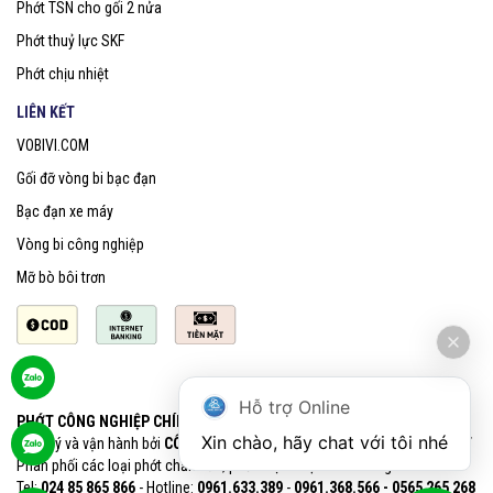
Phớt TSN cho gối 2 nửa
Phớt thuỷ lực SKF
Phớt chịu nhiệt
LIÊN KẾT
VOBIVI.COM
Gối đỡ vòng bi bạc đạn
Bạc đạn xe máy
Vòng bi công nghiệp
Mỡ bò bôi trơn
Hỗ trợ Online
PHỚT CÔNG NGHIỆP CHÍNH HÃNG SKF
Xin chào, hãy chat với tôi nhé
Quản lý và vận hành bởi
CÔNG TY CỔ PHẦN VOBIVI - Đại lý uỷ quyền SKF
Phân phối các loại phớt chắn dầu, phớt chịu nhiệt chính hãng SKF
Tel:
024 85 865 866
- Hotline:
0961.633.389​
-
0961.368.566 - 0565 265 268​