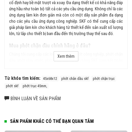
cố định hay bề mặt trượt và xoay. Đa dạng thiết kế có khả năng đáp
ứng hầu như toàn bộ tất cả các yêu cầu ứng dụng. Không chỉ là các
ứng dụng làm kín đơn giản mà còn có một dãy sản phẩm đa dạng
cho các yêu cầu ứng dụng công nghiệp. SKF có thể cung cấp các
giải pháp làm kín cho khách hàng từ thiết kế đến sản xuất số lượng
lớn, từ lắp cho thiết bị ban đầu đến thị trường thay thế sau đó.
Mua phớt chặn dầu chính hãng ở đâu?
Chúng tôi cung cấp các loại sản phẩm phớt công nghiệp, phớt chặn
Xem thêm
dầu, phớt chịu nhiệt, phớt thủy lực... chính hãng SKF, cam kết hoàn
tiền gấp 100 lần nếu phát hiện hàng giả, hàng nhái từ hệ thống của
chúng tôi. Liên hệ ngay với chúng tôi để được tư vấn kỹ hơn về sản
Từ khóa tìm kiếm:
phẩm.
45x68x12
phớt chắn dầu skf
phớt chặn trục
phớt skf
phớt trục 45mm,
BÌNH LUẬN VỀ SẢN PHẨM
SẢN PHẨM KHÁC CÓ THỂ BẠN QUAN TÂM