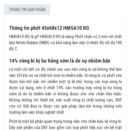
THÔNG TIN SẢN PHẨM
Thông tin phớt 45x68x12 HMSA10 RG
HMSA10 RG là gì? HMSA10 RG là dạng Phớt chặn có 2 môi với chất
liệu Nitrile Rubber (NBR) có khả năng làm việc ở nhiệt độ tối đa 100
độ C.
14% vòng bi bị hư hỏng sớm là do sự nhiễm bẩn
Là một chi tiết có độ chính xác cao nên vòng bi sẽ không thể làm
việc tốt khi nó và chất bôi trơn bị nhiễm bẩn. Vì vòng bi có phớt che
được bôi mỡ sẵn chỉ chiếm một tỷ lệ nhỏ trong các loại vòng bi
được sử dụng, nên ít nhất 14% các trường hợp vòng bi hư hỏng
sớm là do bị nhiễm bẩn vì không được che che chắn hữu hiệu.
Không những chỉ thiết kế, sản xuất vòng bi chất lượng cao, SKF
còn có thể đưa ra được các giải pháp làm kín trong những môi
trường làm việc khắc nghiệt nhất.
Phớt là một bộ phận quan trọng trong việc che chắn bảo vệ vòng bi.
Dãy sản phẩm của SKF bao gồm các loại phớt tiếp xúc với bề mặt