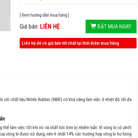
[
Xem hướng dẫn mua hàng
]
Giá bán:
LIÊN HỆ
ĐẶT MUA NGAY
Liên hệ để có giá bán tốt nhất tại thời điểm mua hàng
ới chất liệu Nitrile Rubber (NBR) có khả năng làm việc ở nhiệt độ tối đa
bẩn
 thể làm việc tốt khi nó và chất bôi trơn bị nhiễm bẩn. Vì vòng bi có phớt
oại vòng bi được sử dụng, nên ít nhất 14% các trường hợp vòng bi hư hỏng