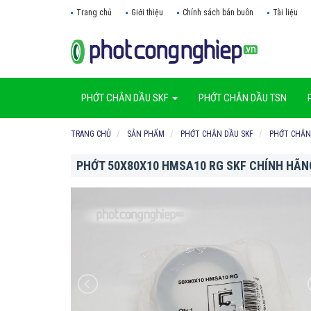
Trang chủ
Giới thiệu
Chính sách bán buôn
Tài liệu
PHỚT CHẮN DẦU SKF
PHỚT CHẮN DẦU TSN
TRANG CHỦ
SẢN PHẨM
PHỚT CHẮN DẦU SKF
PHỚT CHẮN
PHỚT 50X80X10 HMSA10 RG SKF CHÍNH HÃN