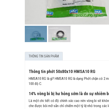
THÔNG TIN SẢN PHẨM
Thông tin phớt 50x80x10 HMSA10 RG
HMSA10 RG là gì? HMSA10 RG là dạng Phớt chặn có 2 môi v
100 độ C.
14% vòng bi bị hư hỏng sớm là do sự nhiễm 
Là một chi tiết có độ chính xác cao nên vòng bi sẽ không
che được bôi mỡ sẵn chỉ chiếm một tỷ lệ nhỏ trong các l