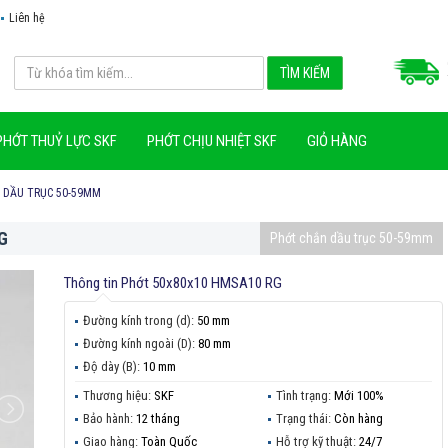
Liên hệ
PHỚT THUỶ LỰC SKF
PHỚT CHỊU NHIỆT SKF
GIỎ HÀNG
 DẦU TRỤC 50-59MM
G
Phớt chắn dầu trục 50-59mm
Thông tin
Phớt 50x80x10 HMSA10 RG
Đường kính trong (d):
50 mm
Đường kính ngoài (D):
80 mm
Độ dày (B):
10 mm
Thương hiệu:
SKF
Tình trạng:
Mới 100%
Bảo hành:
12 tháng
Trạng thái:
Còn hàng
Giao hàng:
Toàn Quốc
Hỗ trợ kỹ thuật:
24/7