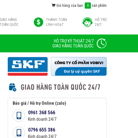
Giỏ hàng của bạn:
0
sản phẩm
GIAO HÀNG
THANH TOÁN
HỖ TRỢ
TOÀN QUỐC
LINH HOẠT
24/7
HỖ TRỢ KỸ THUẬT 24/7
GIAO HÀNG TOÀN QUỐC
Báo giá / Hỗ trợ Online (zalo)
0961 368 566
Kinh doanh 24/7
0796 655 386
Kinh doanh 24/7