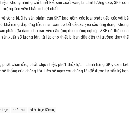
hiệu. Không những chỉ thiết kế, sản xuất vòng bi chất lượng cao, SKF còn
 trường làm việc khắc nghiệt nhất.
 vệ vòng bi. Dãy sản phẩm của SKF bao gồm các loại phớt tiếp xúc với bề
 có khả năng đáp ứng hầu như toàn bộ tất cả các yêu cầu ứng dụng. Không
 sản phẩm đa dạng cho các yêu cầu ứng dụng công nghiệp. SKF có thể cung
sản xuất số lượng lớn, từ lắp cho thiết bị ban đầu đến thị trường thay thế
phớt chặn dầu, phớt chịu nhiệt, phớt thủy lực... chính hãng SKF, cam kết
ừ hệ thống của chúng tôi. Liên hệ ngay với chúng tôi để được tư vấn kỹ hơn
n trục
phớt skf
phớt trục 50mm,