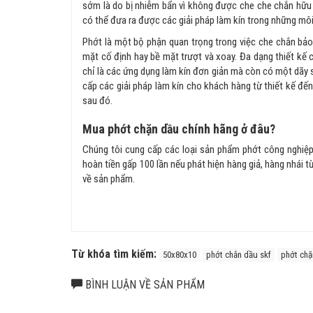
sớm là do bị nhiễm bẩn vì không được che che chắn hữu 
có thể đưa ra được các giải pháp làm kín trong những môi
Phớt là một bộ phận quan trọng trong việc che chắn bảo
mặt cố định hay bề mặt trượt và xoay. Đa dạng thiết kế
chỉ là các ứng dụng làm kín đơn giản mà còn có một dãy
cấp các giải pháp làm kín cho khách hàng từ thiết kế đến 
sau đó.
Mua phớt chặn dầu chính hãng ở đâu?
Chúng tôi cung cấp các loại sản phẩm phớt công nghiệp, 
hoàn tiền gấp 100 lần nếu phát hiện hàng giả, hàng nhái t
về sản phẩm.
Từ khóa tìm kiếm:
50x80x10
phớt chắn dầu skf
phớt chặ
BÌNH LUẬN VỀ SẢN PHẨM