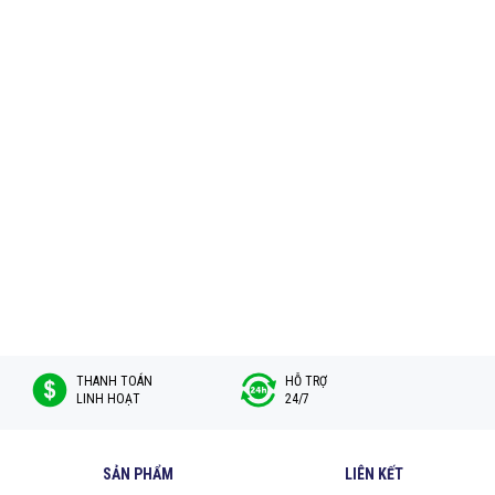
THANH TOÁN
HỖ TRỢ
LINH HOẠT
24/7
SẢN PHẨM
LIÊN KẾT