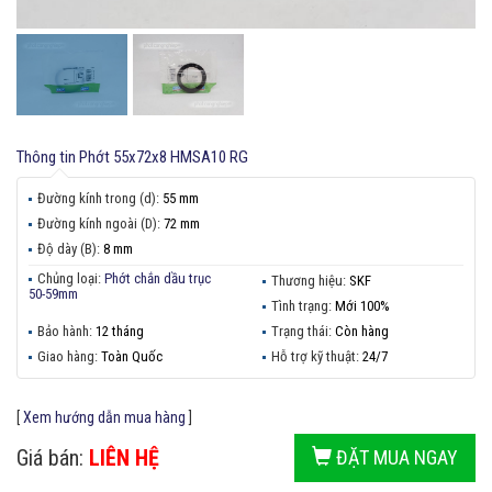
Thông tin
Phớt 55x72x8 HMSA10 RG
Đường kính trong (d):
55 mm
Đường kính ngoài (D):
72 mm
Độ dày (B):
8 mm
Chủng loại:
Phớt chắn dầu trục
Thương hiệu:
SKF
50-59mm
Tình trạng:
Mới 100%
Bảo hành:
12 tháng
Trạng thái:
Còn hàng
Giao hàng:
Toàn Quốc
Hỗ trợ kỹ thuật:
24/7
[
Xem hướng dẫn mua hàng
]
Giá bán:
LIÊN HỆ
ĐẶT MUA NGAY