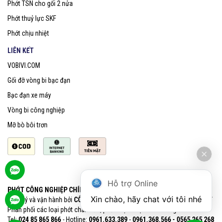
Phớt TSN cho gối 2 nửa
Phớt thuỷ lực SKF
Phớt chịu nhiệt
LIÊN KẾT
VOBIVI.COM
Gối đỡ vòng bi bạc đạn
Bạc đạn xe máy
Vòng bi công nghiệp
Mỡ bò bôi trơn
Hỗ trợ Online
PHỚT CÔNG NGHIỆP CHÍNH HÃNG SKF
Xin chào, hãy chat với tôi nhé
Quản lý và vận hành bởi
CÔNG TY CỔ PHẦN VOBIVI - Đại lý uỷ quyền SKF
Phân phối các loại phớt chắn dầu, phớt chịu nhiệt chính hãng SKF
Tel:
024 85 865 866
- Hotline:
0961.633.389​
-
0961.368.566 - 0565 265 268​