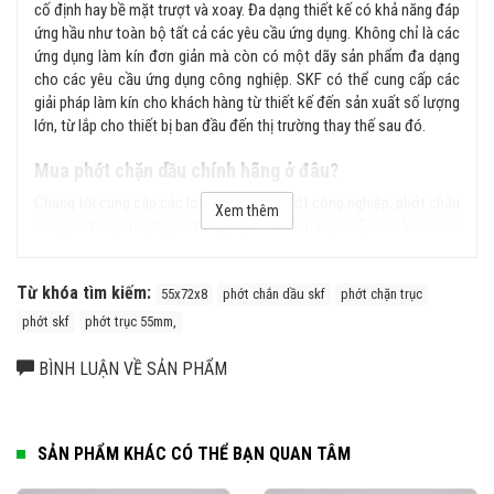
cố định hay bề mặt trượt và xoay. Đa dạng thiết kế có khả năng đáp
ứng hầu như toàn bộ tất cả các yêu cầu ứng dụng. Không chỉ là các
ứng dụng làm kín đơn giản mà còn có một dãy sản phẩm đa dạng
cho các yêu cầu ứng dụng công nghiệp. SKF có thể cung cấp các
giải pháp làm kín cho khách hàng từ thiết kế đến sản xuất số lượng
lớn, từ lắp cho thiết bị ban đầu đến thị trường thay thế sau đó.
Mua phớt chặn dầu chính hãng ở đâu?
Chúng tôi cung cấp các loại sản phẩm phớt công nghiệp, phớt chặn
Xem thêm
dầu, phớt chịu nhiệt, phớt thủy lực... chính hãng SKF, cam kết hoàn
tiền gấp 100 lần nếu phát hiện hàng giả, hàng nhái từ hệ thống của
chúng tôi. Liên hệ ngay với chúng tôi để được tư vấn kỹ hơn về sản
Từ khóa tìm kiếm:
phẩm.
55x72x8
phớt chắn dầu skf
phớt chặn trục
phớt skf
phớt trục 55mm,
BÌNH LUẬN VỀ SẢN PHẨM
SẢN PHẨM KHÁC CÓ THỂ BẠN QUAN TÂM