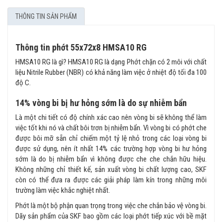
THÔNG TIN SẢN PHẨM
Thông tin phớt 55x72x8 HMSA10 RG
HMSA10 RG là gì? HMSA10 RG là dạng Phớt chặn có 2 môi với chất
liệu Nitrile Rubber (NBR) có khả năng làm việc ở nhiệt độ tối đa 100
độ C.
14% vòng bi bị hư hỏng sớm là do sự nhiễm bẩn
Là một chi tiết có độ chính xác cao nên vòng bi sẽ không thể làm
việc tốt khi nó và chất bôi trơn bị nhiễm bẩn. Vì vòng bi có phớt che
được bôi mỡ sẵn chỉ chiếm một tỷ lệ nhỏ trong các loại vòng bi
được sử dụng, nên ít nhất 14% các trường hợp vòng bi hư hỏng
sớm là do bị nhiễm bẩn vì không được che che chắn hữu hiệu.
Không những chỉ thiết kế, sản xuất vòng bi chất lượng cao, SKF
còn có thể đưa ra được các giải pháp làm kín trong những môi
trường làm việc khắc nghiệt nhất.
Phớt là một bộ phận quan trọng trong việc che chắn bảo vệ vòng bi.
Dãy sản phẩm của SKF bao gồm các loại phớt tiếp xúc với bề mặt