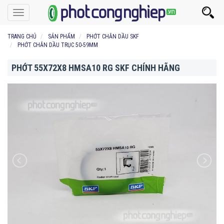
Toggle
navigation
TRANG CHỦ
SẢN PHẨM
PHỚT CHẮN DẦU SKF
PHỚT CHẮN DẦU TRỤC 50-59MM
PHỚT 55X72X8 HMSA10 RG SKF CHÍNH HÃNG