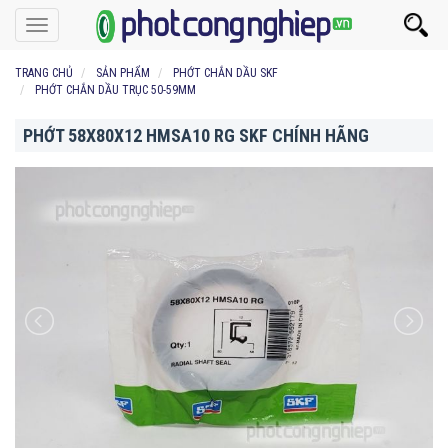
Toggle
navigation
TRANG CHỦ
SẢN PHẨM
PHỚT CHẮN DẦU SKF
PHỚT CHẮN DẦU TRỤC 50-59MM
PHỚT 58X80X12 HMSA10 RG SKF CHÍNH HÃNG