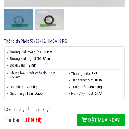
Thông tin
Phớt 58x80x12 HMSA10 RG
Đường kính trong (d):
58 mm
Đường kính ngoài (D):
80 mm
Độ dày (B):
12 mm
Chủng loại:
Phớt chắn dầu trục
Thương hiệu:
SKF
50-59mm
Tình trạng:
Mới 100%
Bảo hành:
12 tháng
Trạng thái:
Còn hàng
Giao hàng:
Toàn Quốc
Hỗ trợ kỹ thuật:
24/7
[
Xem hướng dẫn mua hàng
]
Giá bán:
LIÊN HỆ
ĐẶT MUA NGAY