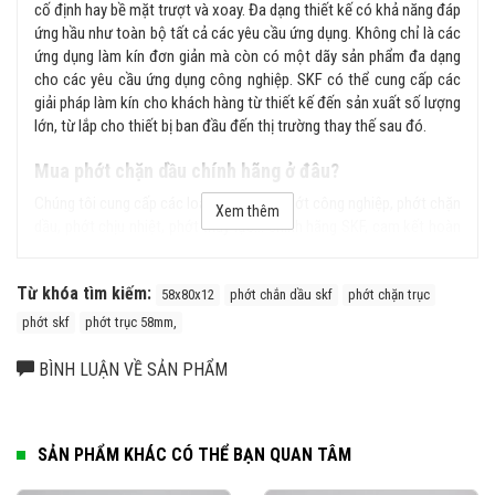
cố định hay bề mặt trượt và xoay. Đa dạng thiết kế có khả năng đáp
ứng hầu như toàn bộ tất cả các yêu cầu ứng dụng. Không chỉ là các
ứng dụng làm kín đơn giản mà còn có một dãy sản phẩm đa dạng
cho các yêu cầu ứng dụng công nghiệp. SKF có thể cung cấp các
giải pháp làm kín cho khách hàng từ thiết kế đến sản xuất số lượng
lớn, từ lắp cho thiết bị ban đầu đến thị trường thay thế sau đó.
Mua phớt chặn dầu chính hãng ở đâu?
Chúng tôi cung cấp các loại sản phẩm phớt công nghiệp, phớt chặn
Xem thêm
dầu, phớt chịu nhiệt, phớt thủy lực... chính hãng SKF, cam kết hoàn
tiền gấp 100 lần nếu phát hiện hàng giả, hàng nhái từ hệ thống của
chúng tôi. Liên hệ ngay với chúng tôi để được tư vấn kỹ hơn về sản
Từ khóa tìm kiếm:
phẩm.
58x80x12
phớt chắn dầu skf
phớt chặn trục
phớt skf
phớt trục 58mm,
BÌNH LUẬN VỀ SẢN PHẨM
SẢN PHẨM KHÁC CÓ THỂ BẠN QUAN TÂM