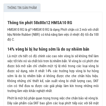
THÔNG TIN SẢN PHẨM
Thông tin phớt 58x80x12 HMSA10 RG
HMSA10 RG là gì? HMSA10 RG là dạng Phớt chặn có 2 môi với chất
liệu Nitrile Rubber (NBR) có khả năng làm việc ở nhiệt độ tối đa 100
độ C.
14% vòng bi bị hư hỏng sớm là do sự nhiễm bẩn
Là một chi tiết có độ chính xác cao nên vòng bi sẽ không thể làm
việc tốt khi nó và chất bôi trơn bị nhiễm bẩn. Vì vòng bi có phớt che
được bôi mỡ sẵn chỉ chiếm một tỷ lệ nhỏ trong các loại vòng bi
được sử dụng, nên ít nhất 14% các trường hợp vòng bi hư hỏng
sớm là do bị nhiễm bẩn vì không được che che chắn hữu hiệu.
Không những chỉ thiết kế, sản xuất vòng bi chất lượng cao, SKF
còn có thể đưa ra được các giải pháp làm kín trong những môi
trường làm việc khắc nghiệt nhất.
Phớt là một bộ phận quan trọng trong việc che chắn bảo vệ vòng bi.
Dãy sản phẩm của SKF bao gồm các loại phớt tiếp xúc với bề mặt