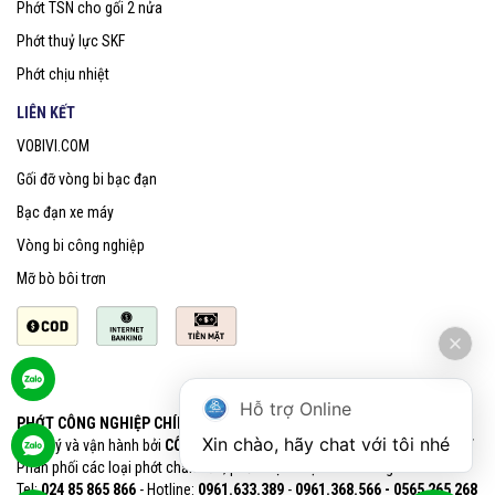
Phớt TSN cho gối 2 nửa
Phớt thuỷ lực SKF
Phớt chịu nhiệt
LIÊN KẾT
VOBIVI.COM
Gối đỡ vòng bi bạc đạn
Bạc đạn xe máy
Vòng bi công nghiệp
Mỡ bò bôi trơn
Hỗ trợ Online
PHỚT CÔNG NGHIỆP CHÍNH HÃNG SKF
Xin chào, hãy chat với tôi nhé
Quản lý và vận hành bởi
CÔNG TY CỔ PHẦN VOBIVI - Đại lý uỷ quyền SKF
Phân phối các loại phớt chắn dầu, phớt chịu nhiệt chính hãng SKF
Tel:
024 85 865 866
- Hotline:
0961.633.389​
-
0961.368.566 - 0565 265 268​