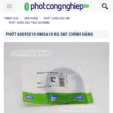
Toggle
navigation
TRANG CHỦ
SẢN PHẨM
PHỚT CHẮN DẦU SKF
PHỚT CHẮN DẦU TRỤC 60-69MM
PHỚT 60X95X10 HMSA10 RG SKF CHÍNH HÃNG