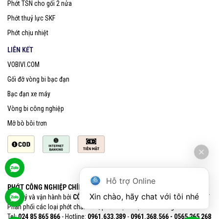
Phớt TSN cho gối 2 nửa
Phớt thuỷ lực SKF
Phớt chịu nhiệt
LIÊN KẾT
VOBIVI.COM
Gối đỡ vòng bi bạc đạn
Bạc đạn xe máy
Vòng bi công nghiệp
Mỡ bò bôi trơn
Hỗ trợ Online
PHỚT CÔNG NGHIỆP CHÍNH HÃNG SKF
Xin chào, hãy chat với tôi nhé
Quản lý và vận hành bởi
CÔNG TY CỔ PHẦN VOBIVI - Đại lý uỷ quyền SKF
Phân phối các loại phớt chắn dầu, phớt chịu nhiệt chính hãng SKF
Tel:
024 85 865 866
- Hotline:
0961.633.389​
-
0961.368.566 - 0565 265 268​