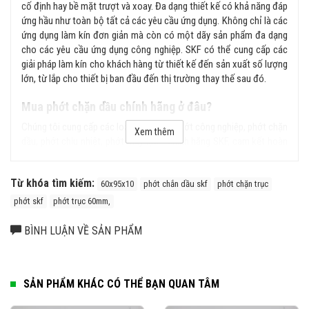
cố định hay bề mặt trượt và xoay. Đa dạng thiết kế có khả năng đáp
ứng hầu như toàn bộ tất cả các yêu cầu ứng dụng. Không chỉ là các
ứng dụng làm kín đơn giản mà còn có một dãy sản phẩm đa dạng
cho các yêu cầu ứng dụng công nghiệp. SKF có thể cung cấp các
giải pháp làm kín cho khách hàng từ thiết kế đến sản xuất số lượng
lớn, từ lắp cho thiết bị ban đầu đến thị trường thay thế sau đó.
Mua phớt chặn dầu chính hãng ở đâu?
Chúng tôi cung cấp các loại sản phẩm phớt công nghiệp, phớt chặn
Xem thêm
dầu, phớt chịu nhiệt, phớt thủy lực... chính hãng SKF, cam kết hoàn
tiền gấp 100 lần nếu phát hiện hàng giả, hàng nhái từ hệ thống của
chúng tôi. Liên hệ ngay với chúng tôi để được tư vấn kỹ hơn về sản
Từ khóa tìm kiếm:
phẩm.
60x95x10
phớt chắn dầu skf
phớt chặn trục
phớt skf
phớt trục 60mm,
BÌNH LUẬN VỀ SẢN PHẨM
SẢN PHẨM KHÁC CÓ THỂ BẠN QUAN TÂM