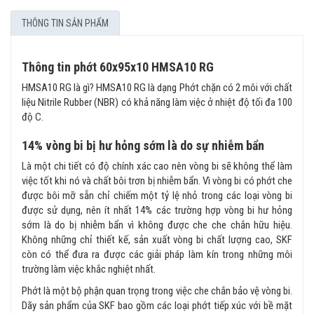
THÔNG TIN SẢN PHẨM
Thông tin phớt 60x95x10 HMSA10 RG
HMSA10 RG là gì? HMSA10 RG là dạng Phớt chặn có 2 môi với chất
liệu Nitrile Rubber (NBR) có khả năng làm việc ở nhiệt độ tối đa 100
độ C.
14% vòng bi bị hư hỏng sớm là do sự nhiễm bẩn
Là một chi tiết có độ chính xác cao nên vòng bi sẽ không thể làm
việc tốt khi nó và chất bôi trơn bị nhiễm bẩn. Vì vòng bi có phớt che
được bôi mỡ sẵn chỉ chiếm một tỷ lệ nhỏ trong các loại vòng bi
được sử dụng, nên ít nhất 14% các trường hợp vòng bi hư hỏng
sớm là do bị nhiễm bẩn vì không được che che chắn hữu hiệu.
Không những chỉ thiết kế, sản xuất vòng bi chất lượng cao, SKF
còn có thể đưa ra được các giải pháp làm kín trong những môi
trường làm việc khắc nghiệt nhất.
Phớt là một bộ phận quan trọng trong việc che chắn bảo vệ vòng bi.
Dãy sản phẩm của SKF bao gồm các loại phớt tiếp xúc với bề mặt