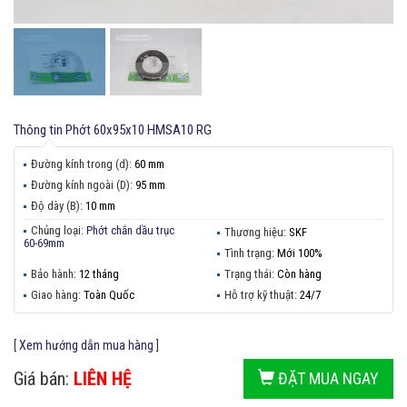
Thông tin
Phớt 60x95x10 HMSA10 RG
Đường kính trong (d):
60 mm
Đường kính ngoài (D):
95 mm
Độ dày (B):
10 mm
Chủng loại:
Phớt chắn dầu trục
Thương hiệu:
SKF
60-69mm
Tình trạng:
Mới 100%
Bảo hành:
12 tháng
Trạng thái:
Còn hàng
Giao hàng:
Toàn Quốc
Hỗ trợ kỹ thuật:
24/7
[
Xem hướng dẫn mua hàng
]
Giá bán:
LIÊN HỆ
ĐẶT MUA NGAY