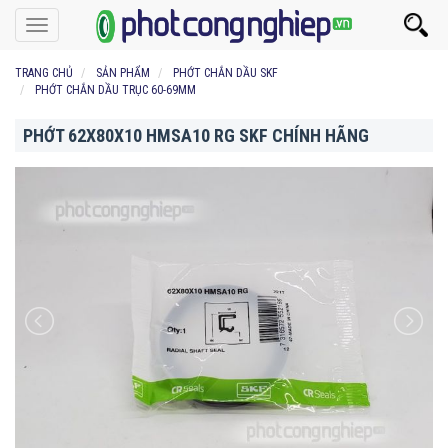
Toggle
navigation
TRANG CHỦ
SẢN PHẨM
PHỚT CHẮN DẦU SKF
PHỚT CHẮN DẦU TRỤC 60-69MM
PHỚT 62X80X10 HMSA10 RG SKF CHÍNH HÃNG