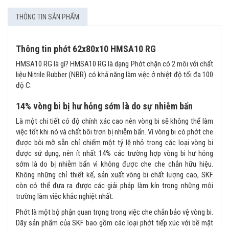
THÔNG TIN SẢN PHẨM
Thông tin phớt 62x80x10 HMSA10 RG
HMSA10 RG là gì? HMSA10 RG là dạng Phớt chặn có 2 môi với chất
liệu Nitrile Rubber (NBR) có khả năng làm việc ở nhiệt độ tối đa 100
độ C.
14% vòng bi bị hư hỏng sớm là do sự nhiễm bẩn
Là một chi tiết có độ chính xác cao nên vòng bi sẽ không thể làm
việc tốt khi nó và chất bôi trơn bị nhiễm bẩn. Vì vòng bi có phớt che
được bôi mỡ sẵn chỉ chiếm một tỷ lệ nhỏ trong các loại vòng bi
được sử dụng, nên ít nhất 14% các trường hợp vòng bi hư hỏng
sớm là do bị nhiễm bẩn vì không được che che chắn hữu hiệu.
Không những chỉ thiết kế, sản xuất vòng bi chất lượng cao, SKF
còn có thể đưa ra được các giải pháp làm kín trong những môi
trường làm việc khắc nghiệt nhất.
Phớt là một bộ phận quan trọng trong việc che chắn bảo vệ vòng bi.
Dãy sản phẩm của SKF bao gồm các loại phớt tiếp xúc với bề mặt