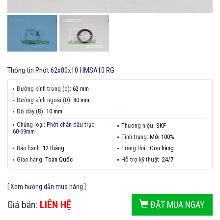
Thông tin
Phớt 62x80x10 HMSA10 RG
Đường kính trong (d):
62 mm
Đường kính ngoài (D):
80 mm
Độ dày (B):
10 mm
Chủng loại:
Phớt chắn dầu trục
Thương hiệu:
SKF
60-69mm
Tình trạng:
Mới 100%
Bảo hành:
12 tháng
Trạng thái:
Còn hàng
Giao hàng:
Toàn Quốc
Hỗ trợ kỹ thuật:
24/7
[
Xem hướng dẫn mua hàng
]
Giá bán:
LIÊN HỆ
ĐẶT MUA NGAY