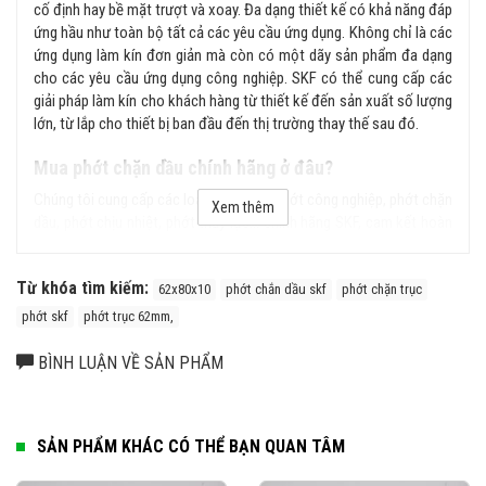
cố định hay bề mặt trượt và xoay. Đa dạng thiết kế có khả năng đáp
ứng hầu như toàn bộ tất cả các yêu cầu ứng dụng. Không chỉ là các
ứng dụng làm kín đơn giản mà còn có một dãy sản phẩm đa dạng
cho các yêu cầu ứng dụng công nghiệp. SKF có thể cung cấp các
giải pháp làm kín cho khách hàng từ thiết kế đến sản xuất số lượng
lớn, từ lắp cho thiết bị ban đầu đến thị trường thay thế sau đó.
Mua phớt chặn dầu chính hãng ở đâu?
Chúng tôi cung cấp các loại sản phẩm phớt công nghiệp, phớt chặn
Xem thêm
dầu, phớt chịu nhiệt, phớt thủy lực... chính hãng SKF, cam kết hoàn
tiền gấp 100 lần nếu phát hiện hàng giả, hàng nhái từ hệ thống của
chúng tôi. Liên hệ ngay với chúng tôi để được tư vấn kỹ hơn về sản
Từ khóa tìm kiếm:
phẩm.
62x80x10
phớt chắn dầu skf
phớt chặn trục
phớt skf
phớt trục 62mm,
BÌNH LUẬN VỀ SẢN PHẨM
SẢN PHẨM KHÁC CÓ THỂ BẠN QUAN TÂM