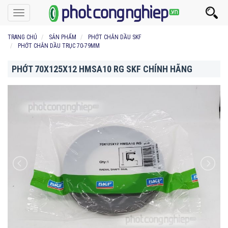
Toggle
navigation
TRANG CHỦ
SẢN PHẨM
PHỚT CHẮN DẦU SKF
PHỚT CHẮN DẦU TRỤC 70-79MM
PHỚT 70X125X12 HMSA10 RG SKF CHÍNH HÃNG