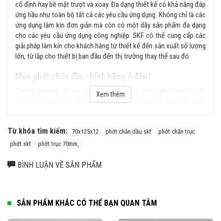
cố định hay bề mặt trượt và xoay. Đa dạng thiết kế có khả năng đáp
ứng hầu như toàn bộ tất cả các yêu cầu ứng dụng. Không chỉ là các
ứng dụng làm kín đơn giản mà còn có một dãy sản phẩm đa dạng
cho các yêu cầu ứng dụng công nghiệp. SKF có thể cung cấp các
giải pháp làm kín cho khách hàng từ thiết kế đến sản xuất số lượng
lớn, từ lắp cho thiết bị ban đầu đến thị trường thay thế sau đó.
Mua phớt chặn dầu chính hãng ở đâu?
Chúng tôi cung cấp các loại sản phẩm phớt công nghiệp, phớt chặn
Xem thêm
dầu, phớt chịu nhiệt, phớt thủy lực... chính hãng SKF, cam kết hoàn
tiền gấp 100 lần nếu phát hiện hàng giả, hàng nhái từ hệ thống của
chúng tôi. Liên hệ ngay với chúng tôi để được tư vấn kỹ hơn về sản
Từ khóa tìm kiếm:
phẩm.
70x125x12
phớt chắn dầu skf
phớt chặn trục
phớt skf
phớt trục 70mm,
BÌNH LUẬN VỀ SẢN PHẨM
SẢN PHẨM KHÁC CÓ THỂ BẠN QUAN TÂM