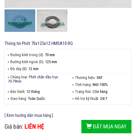
Thông tin
Phớt 70x125x12 HMSA10 RG
Đường kính trong (d):
70 mm
Đường kính ngoài (D):
125 mm
Độ dày (B):
12 mm
Chủng loại:
Phớt chắn dầu trục
Thương hiệu:
SKF
70-79mm
Tình trạng:
Mới 100%
Bảo hành:
12 tháng
Trạng thái:
Còn hàng
Giao hàng:
Toàn Quốc
Hỗ trợ kỹ thuật:
24/7
[
Xem hướng dẫn mua hàng
]
Giá bán:
LIÊN HỆ
ĐẶT MUA NGAY