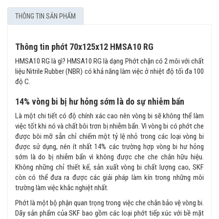
THÔNG TIN SẢN PHẨM
Thông tin phớt 70x125x12 HMSA10 RG
HMSA10 RG là gì? HMSA10 RG là dạng Phớt chặn có 2 môi với chất
liệu Nitrile Rubber (NBR) có khả năng làm việc ở nhiệt độ tối đa 100
độ C.
14% vòng bi bị hư hỏng sớm là do sự nhiễm bẩn
Là một chi tiết có độ chính xác cao nên vòng bi sẽ không thể làm
việc tốt khi nó và chất bôi trơn bị nhiễm bẩn. Vì vòng bi có phớt che
được bôi mỡ sẵn chỉ chiếm một tỷ lệ nhỏ trong các loại vòng bi
được sử dụng, nên ít nhất 14% các trường hợp vòng bi hư hỏng
sớm là do bị nhiễm bẩn vì không được che che chắn hữu hiệu.
Không những chỉ thiết kế, sản xuất vòng bi chất lượng cao, SKF
còn có thể đưa ra được các giải pháp làm kín trong những môi
trường làm việc khắc nghiệt nhất.
Phớt là một bộ phận quan trọng trong việc che chắn bảo vệ vòng bi.
Dãy sản phẩm của SKF bao gồm các loại phớt tiếp xúc với bề mặt