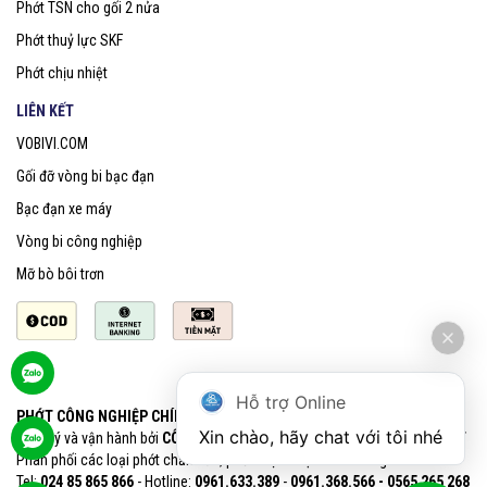
Phớt TSN cho gối 2 nửa
Phớt thuỷ lực SKF
Phớt chịu nhiệt
LIÊN KẾT
VOBIVI.COM
Gối đỡ vòng bi bạc đạn
Bạc đạn xe máy
Vòng bi công nghiệp
Mỡ bò bôi trơn
Hỗ trợ Online
PHỚT CÔNG NGHIỆP CHÍNH HÃNG SKF
Xin chào, hãy chat với tôi nhé
Quản lý và vận hành bởi
CÔNG TY CỔ PHẦN VOBIVI - Đại lý uỷ quyền SKF
Phân phối các loại phớt chắn dầu, phớt chịu nhiệt chính hãng SKF
Tel:
024 85 865 866
- Hotline:
0961.633.389​
-
0961.368.566 - 0565 265 268​