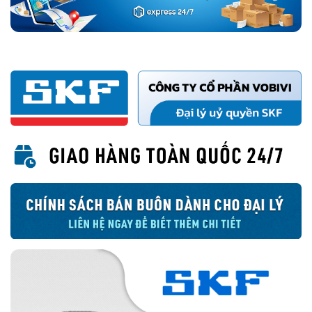
Thiết kế HMSA10 với 2 môi niêm phong bao gồm 1 môi chính và 1
khôi phụ giúp tối ưu khả năng làm kín.
Thiết kế phớt 2 môi SKF và phớt 1 môi SKF
Phớt 90X140X13 HMSA10 RG được làm bằng chất liệu cao su
Nitrile Rubber (NBR) ký hiệu hậu tố RG. Ưu điểm của cao su NBR
phải kể đến như:
Khả năng chống lão hóa tốt.
Khả năng kéo giãn rất tốt.
Chống mài mòn tốt.