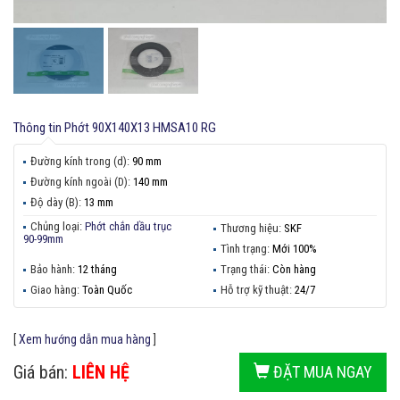
Thông tin
Phớt 90X140X13 HMSA10 RG
Đường kính trong (d):
90 mm
Đường kính ngoài (D):
140 mm
Độ dày (B):
13 mm
Chủng loại:
Phớt chắn dầu trục
Thương hiệu:
SKF
90-99mm
Tình trạng:
Mới 100%
Bảo hành:
12 tháng
Trạng thái:
Còn hàng
Giao hàng:
Toàn Quốc
Hỗ trợ kỹ thuật:
24/7
[
Xem hướng dẫn mua hàng
]
Giá bán:
LIÊN HỆ
ĐẶT MUA NGAY