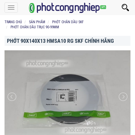
Toggle
navigation
TRANG CHỦ
SẢN PHẨM
PHỚT CHẮN DẦU SKF
PHỚT CHẮN DẦU TRỤC 90-99MM
PHỚT 90X140X13 HMSA10 RG SKF CHÍNH HÃNG