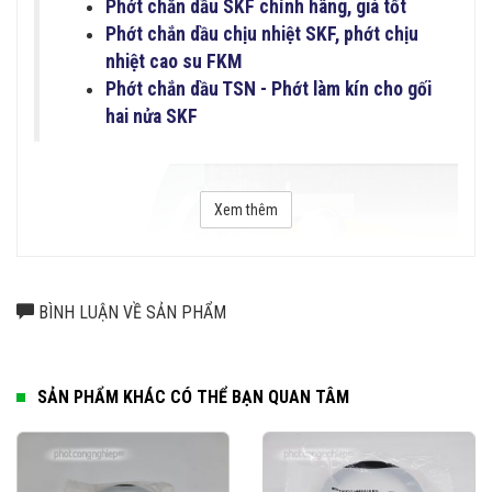
Phớt chắn dầu SKF chính hãng, giá tốt
Phớt chắn dầu chịu nhiệt SKF, phớt chịu
nhiệt cao su FKM
Phớt chắn dầu TSN - Phớt làm kín cho gối
hai nửa SKF
Xem thêm
BÌNH LUẬN VỀ SẢN PHẨM
SẢN PHẨM KHÁC CÓ THỂ BẠN QUAN TÂM