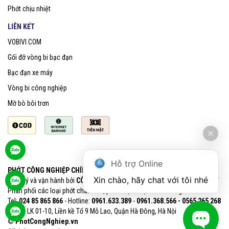
Phớt chịu nhiệt
LIÊN KẾT
VOBIVI.COM
Gối đỡ vòng bi bạc đạn
Bạc đạn xe máy
Vòng bi công nghiệp
Mỡ bò bôi trơn
Hỗ trợ Online
PHỚT CÔNG NGHIỆP CHÍNH HÃNG SKF
Xin chào, hãy chat với tôi nhé
Quản lý và vận hành bởi
CÔNG TY CỔ PHẦN VOBIVI - Đại lý uỷ quyền SKF
Phân phối các loại phớt chắn dầu, phớt chịu nhiệt chính hãng SKF
Tel:
024 85 865 866
- Hotline:
0961.633.389​
-
0961.368.566 - 0565 265 268​
VPGD: LK 01-10, Liền kề Tổ 9 Mỗ Lao, Quận Hà Đông, Hà Nội
© PhotCongNghiep.vn