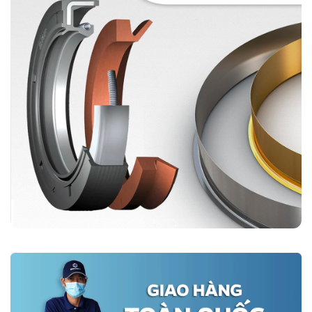
Phớt 90X140X13 HMSA10 RG hoạt động tốt trong điều kiện nhiệt
độ từ -20 độ C đến 200 độ C. Thích hợp với nhiều mô hình sản xuất
và điều kiện máy móc công nghiệp tại Việt Nam.
Mua phớt chắn dầu SKF 90X140X13 HMSA10 RG ở
đâu?
Phớt SKF 90X140X13 HMSA10 RG
được phân phối bởi
Photcongnghiep.vn
- Đại lý uỷ quyền chính hãng SKF tại Việt Nam.
Với tồn kho đa dạng, đội ngũ hỗ trợ thường trực 24/7, giao hàng
siêu tốc, chúng tôi tự tin đáp ứng nhu cầu mua hàng của quý khách
hàng nhanh chóng, chính xác nhất.
Nhận tư vấn và đặt mua nhanh phớt chặn dầu SKF 90X140X13
HMSA10 RG:
Đại lý ủy quyền SKF chính hãng tại Việt Nam
Hotline: 0961 633 389​ - 096 1368 566