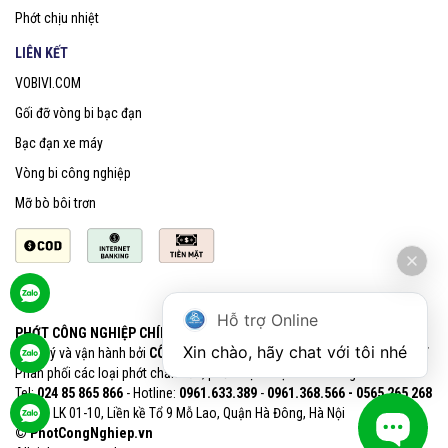
Phớt chịu nhiệt
LIÊN KẾT
VOBIVI.COM
Gối đỡ vòng bi bạc đạn
Bạc đạn xe máy
Vòng bi công nghiệp
Mỡ bò bôi trơn
Hỗ trợ Online
PHỚT CÔNG NGHIỆP CHÍNH HÃNG SKF
Xin chào, hãy chat với tôi nhé
Quản lý và vận hành bởi
CÔNG TY CỔ PHẦN VOBIVI - Đại lý uỷ quyền SKF
Phân phối các loại phớt chắn dầu, phớt chịu nhiệt chính hãng SKF
Tel:
024 85 865 866
- Hotline:
0961.633.389​
-
0961.368.566 - 0565 265 268​
VPGD: LK 01-10, Liền kề Tổ 9 Mỗ Lao, Quận Hà Đông, Hà Nội
© PhotCongNghiep.vn