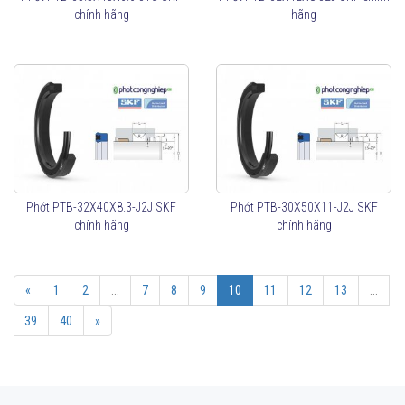
chính hãng
hãng
Phớt PTB-32X40X8.3-J2J SKF
Phớt PTB-30X50X11-J2J SKF
chính hãng
chính hãng
«
1
2
...
7
8
9
10
11
12
13
...
39
40
»