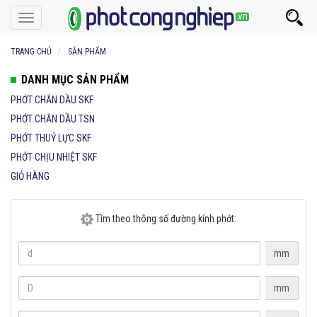
Toggle
navigation
TRANG CHỦ
SẢN PHẨM
DANH MỤC SẢN PHẨM
PHỚT CHẮN DẦU SKF
PHỚT CHẮN DẦU TSN
PHỚT THUỶ LỰC SKF
PHỚT CHỊU NHIỆT SKF
GIỎ HÀNG
Tìm theo thông số đường kính phớt:
mm
mm