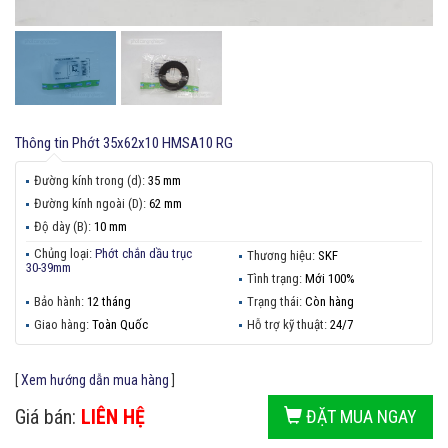
Thông tin
Phớt 35x62x10 HMSA10 RG
Đường kính trong (d):
35 mm
Đường kính ngoài (D):
62 mm
Độ dày (B):
10 mm
Chủng loại:
Phớt chắn dầu trục
Thương hiệu:
SKF
30-39mm
Tình trạng:
Mới 100%
Bảo hành:
12 tháng
Trạng thái:
Còn hàng
Giao hàng:
Toàn Quốc
Hỗ trợ kỹ thuật:
24/7
[
Xem hướng dẫn mua hàng
]
Giá bán:
LIÊN HỆ
ĐẶT MUA NGAY