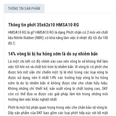
THÔNG TIN SẢN PHẨM
Thông tin phớt 35x62x10 HMSA10 RG
HMSA10 RG là gì? HMSA10 RG là dạng Phớt chặn có 2 môi với chất
liệu Nitrile Rubber (NBR) có khả năng làm việc ở nhiệt độ tối đa 100
độ C.
14% vòng bi bị hư hỏng sớm là do sự nhiễm bẩn
Là một chi tiết có độ chính xác cao nên vòng bi sẽ không thể làm
việc tốt khi nó và chất bôi trơn bị nhiễm bẩn. Vì vòng bi có phớt che
được bôi mỡ sẵn chỉ chiếm một tỷ lệ nhỏ trong các loại vòng bi
được sử dụng, nên ít nhất 14% các trường hợp vòng bi hư hỏng
sớm là do bị nhiễm bẩn vì không được che che chắn hữu hiệu.
Không những chỉ thiết kế, sản xuất vòng bi chất lượng cao, SKF
còn có thể đưa ra được các giải pháp làm kín trong những môi
trường làm việc khắc nghiệt nhất.
Phớt là một bộ phận quan trọng trong việc che chắn bảo vệ vòng bi.
Dãy sản phẩm của SKF bao gồm các loại phớt tiếp xúc với bề mặt