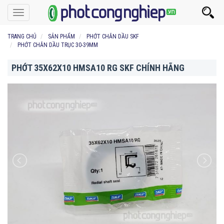
Toggle
navigation
TRANG CHỦ
SẢN PHẨM
PHỚT CHẮN DẦU SKF
PHỚT CHẮN DẦU TRỤC 30-39MM
PHỚT 35X62X10 HMSA10 RG SKF CHÍNH HÃNG