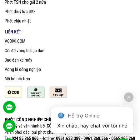
Phớt TSN cho gối 2 nửa
Phớt thuỷ lực SKF
Phớt chịu nhiệt
LIÊN KẾT
VOBIVI.COM
Gối đỡ vòng bi bạc đạn
Bạc đạn xe máy
Vòng bi công nghiệp
Mỡ bò bôi trơn
Hỗ trợ Online
PHỚT CÔNG NGHIỆP CHÍNH HÃNG SKF
Xin chào, hãy chat với tôi nhé
Quản lý và vận hành bởi
CÔNG TY CỔ PHẦN VOBIVI - Đại lý uỷ quyền SKF
Phân phối các loại phớt chắn dầu, phớt chịu nhiệt chính hãng SKF
Tel:
024 85 865 866
- Hotline:
0961.633.389​
-
0961.368.566 - 0565 265 268​