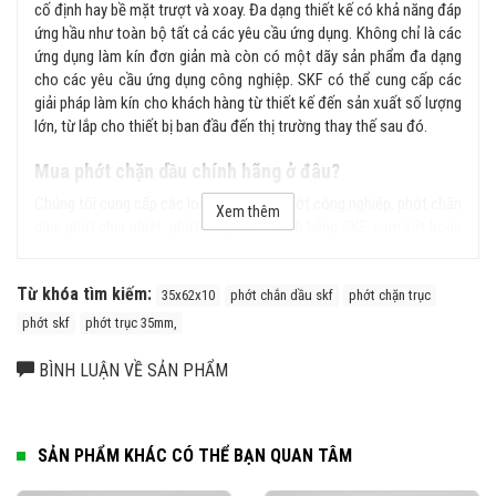
cố định hay bề mặt trượt và xoay. Đa dạng thiết kế có khả năng đáp
ứng hầu như toàn bộ tất cả các yêu cầu ứng dụng. Không chỉ là các
ứng dụng làm kín đơn giản mà còn có một dãy sản phẩm đa dạng
cho các yêu cầu ứng dụng công nghiệp. SKF có thể cung cấp các
giải pháp làm kín cho khách hàng từ thiết kế đến sản xuất số lượng
lớn, từ lắp cho thiết bị ban đầu đến thị trường thay thế sau đó.
Mua phớt chặn dầu chính hãng ở đâu?
Chúng tôi cung cấp các loại sản phẩm phớt công nghiệp, phớt chặn
Xem thêm
dầu, phớt chịu nhiệt, phớt thủy lực... chính hãng SKF, cam kết hoàn
tiền gấp 100 lần nếu phát hiện hàng giả, hàng nhái từ hệ thống của
chúng tôi. Liên hệ ngay với chúng tôi để được tư vấn kỹ hơn về sản
Từ khóa tìm kiếm:
phẩm.
35x62x10
phớt chắn dầu skf
phớt chặn trục
phớt skf
phớt trục 35mm,
BÌNH LUẬN VỀ SẢN PHẨM
SẢN PHẨM KHÁC CÓ THỂ BẠN QUAN TÂM