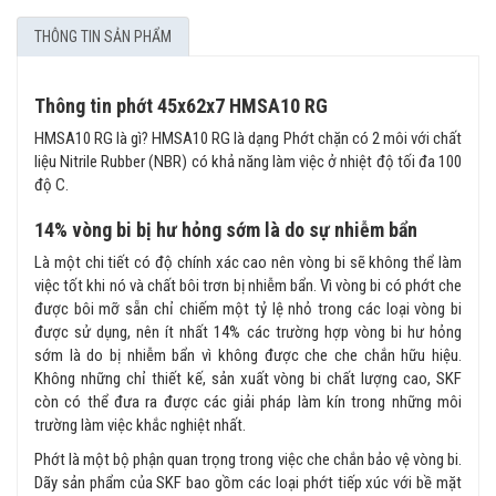
THÔNG TIN SẢN PHẨM
Thông tin phớt 45x62x7 HMSA10 RG
HMSA10 RG là gì? HMSA10 RG là dạng Phớt chặn có 2 môi với chất
liệu Nitrile Rubber (NBR) có khả năng làm việc ở nhiệt độ tối đa 100
độ C.
14% vòng bi bị hư hỏng sớm là do sự nhiễm bẩn
Là một chi tiết có độ chính xác cao nên vòng bi sẽ không thể làm
việc tốt khi nó và chất bôi trơn bị nhiễm bẩn. Vì vòng bi có phớt che
được bôi mỡ sẵn chỉ chiếm một tỷ lệ nhỏ trong các loại vòng bi
được sử dụng, nên ít nhất 14% các trường hợp vòng bi hư hỏng
sớm là do bị nhiễm bẩn vì không được che che chắn hữu hiệu.
Không những chỉ thiết kế, sản xuất vòng bi chất lượng cao, SKF
còn có thể đưa ra được các giải pháp làm kín trong những môi
trường làm việc khắc nghiệt nhất.
Phớt là một bộ phận quan trọng trong việc che chắn bảo vệ vòng bi.
Dãy sản phẩm của SKF bao gồm các loại phớt tiếp xúc với bề mặt