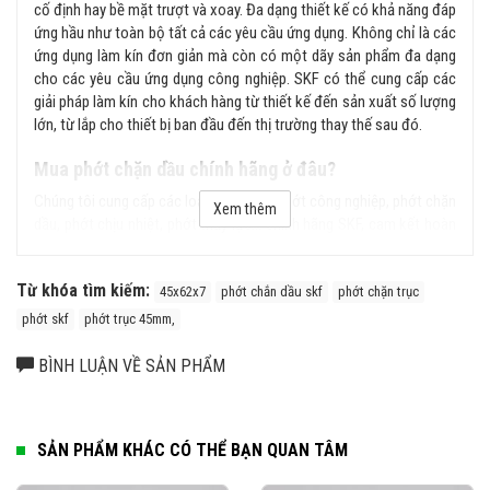
cố định hay bề mặt trượt và xoay. Đa dạng thiết kế có khả năng đáp
ứng hầu như toàn bộ tất cả các yêu cầu ứng dụng. Không chỉ là các
ứng dụng làm kín đơn giản mà còn có một dãy sản phẩm đa dạng
cho các yêu cầu ứng dụng công nghiệp. SKF có thể cung cấp các
giải pháp làm kín cho khách hàng từ thiết kế đến sản xuất số lượng
lớn, từ lắp cho thiết bị ban đầu đến thị trường thay thế sau đó.
Mua phớt chặn dầu chính hãng ở đâu?
Chúng tôi cung cấp các loại sản phẩm phớt công nghiệp, phớt chặn
Xem thêm
dầu, phớt chịu nhiệt, phớt thủy lực... chính hãng SKF, cam kết hoàn
tiền gấp 100 lần nếu phát hiện hàng giả, hàng nhái từ hệ thống của
chúng tôi. Liên hệ ngay với chúng tôi để được tư vấn kỹ hơn về sản
Từ khóa tìm kiếm:
phẩm.
45x62x7
phớt chắn dầu skf
phớt chặn trục
phớt skf
phớt trục 45mm,
BÌNH LUẬN VỀ SẢN PHẨM
SẢN PHẨM KHÁC CÓ THỂ BẠN QUAN TÂM