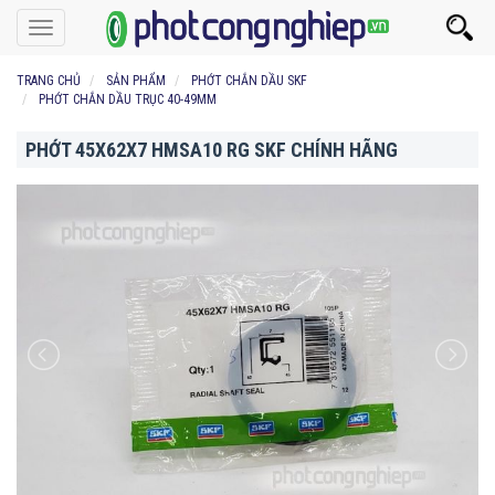
Toggle
navigation
TRANG CHỦ
SẢN PHẨM
PHỚT CHẮN DẦU SKF
PHỚT CHẮN DẦU TRỤC 40-49MM
PHỚT 45X62X7 HMSA10 RG SKF CHÍNH HÃNG