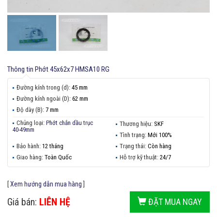
Thông tin
Phớt 45x62x7 HMSA10 RG
Đường kính trong (d):
45 mm
Đường kính ngoài (D):
62 mm
Độ dày (B):
7 mm
Chủng loại:
Phớt chắn dầu trục
Thương hiệu:
SKF
40-49mm
Tình trạng:
Mới 100%
Bảo hành:
12 tháng
Trạng thái:
Còn hàng
Giao hàng:
Toàn Quốc
Hỗ trợ kỹ thuật:
24/7
[
Xem hướng dẫn mua hàng
]
Giá bán:
LIÊN HỆ
ĐẶT MUA NGAY