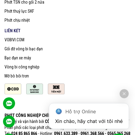
Phớt TSN cho gối 2 nửa
Phớt thuỷ lực SKF
Phớt chịu nhiệt
LIÊN KẾT
VOBIVI.COM
Gối đỡ vòng bi bạc đạn
Bạc đạn xe máy
Vòng bi công nghiệp
Mỡ bò bôi trơn
Hỗ trợ Online
PHỚT CÔNG NGHIỆP CHÍNH HÃNG SKF
Xin chào, hãy chat với tôi nhé
Quản lý và vận hành bởi
CÔNG TY CỔ PHẦN VOBIVI - Đại lý uỷ quyền SKF
Phân phối các loại phớt chắn dầu, phớt chịu nhiệt chính hãng SKF
Tel:
024 85 865 866
- Hotline:
0961.633.389​
-
0961.368.566 - 0565 265 268​