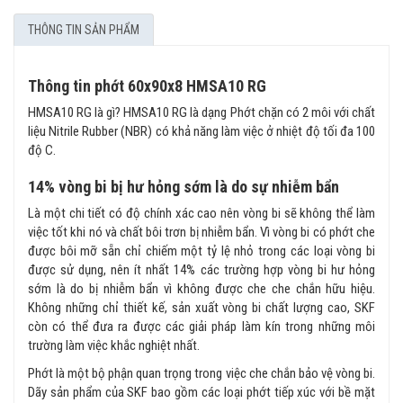
THÔNG TIN SẢN PHẨM
Thông tin phớt 60x90x8 HMSA10 RG
HMSA10 RG là gì? HMSA10 RG là dạng Phớt chặn có 2 môi với chất
liệu Nitrile Rubber (NBR) có khả năng làm việc ở nhiệt độ tối đa 100
độ C.
14% vòng bi bị hư hỏng sớm là do sự nhiễm bẩn
Là một chi tiết có độ chính xác cao nên vòng bi sẽ không thể làm
việc tốt khi nó và chất bôi trơn bị nhiễm bẩn. Vì vòng bi có phớt che
được bôi mỡ sẵn chỉ chiếm một tỷ lệ nhỏ trong các loại vòng bi
được sử dụng, nên ít nhất 14% các trường hợp vòng bi hư hỏng
sớm là do bị nhiễm bẩn vì không được che che chắn hữu hiệu.
Không những chỉ thiết kế, sản xuất vòng bi chất lượng cao, SKF
còn có thể đưa ra được các giải pháp làm kín trong những môi
trường làm việc khắc nghiệt nhất.
Phớt là một bộ phận quan trọng trong việc che chắn bảo vệ vòng bi.
Dãy sản phẩm của SKF bao gồm các loại phớt tiếp xúc với bề mặt