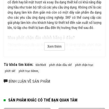
cố định hay bề mặt trượt và xoay. Đa dạng thiết kế có khả năng đáp
ứng hầu như toàn bộ tất cả các yêu cầu ứng dụng. Không chỉ là các
ứng dụng làm kín đơn giản mà còn có một dãy sản phẩm đa dạng
cho các yêu cầu ứng dụng công nghiệp. SKF có thể cung cấp các
giải pháp làm kín cho khách hàng từ thiết kế đến sản xuất số lượng
lớn, từ lắp cho thiết bị ban đầu đến thị trường thay thế sau đó.
Mua phớt chặn dầu chính hãng ở đâu?
Chúng tôi cung cấp các loại sản phẩm phớt công nghiệp, phớt chặn
Xem thêm
dầu, phớt chịu nhiệt, phớt thủy lực... chính hãng SKF, cam kết hoàn
tiền gấp 100 lần nếu phát hiện hàng giả, hàng nhái từ hệ thống của
chúng tôi. Liên hệ ngay với chúng tôi để được tư vấn kỹ hơn về sản
Từ khóa tìm kiếm:
phẩm.
60x90x8
phớt chắn dầu skf
phớt chặn trục
phớt skf
phớt trục 60mm,
BÌNH LUẬN VỀ SẢN PHẨM
SẢN PHẨM KHÁC CÓ THỂ BẠN QUAN TÂM