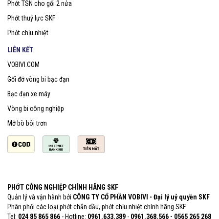
Phớt TSN cho gối 2 nửa
Phớt thuỷ lực SKF
Phớt chịu nhiệt
LIÊN KẾT
VOBIVI.COM
Gối đỡ vòng bi bạc đạn
Bạc đạn xe máy
Vòng bi công nghiệp
Mỡ bò bôi trơn
PHỚT CÔNG NGHIỆP CHÍNH HÃNG SKF
Quản lý và vận hành bởi
CÔNG TY CỔ PHẦN VOBIVI - Đại lý uỷ quyền SKF
Phân phối các loại phớt chắn dầu, phớt chịu nhiệt chính hãng SKF
Tel:
024 85 865 866
- Hotline:
0961.633.389​
-
0961.368.566 - 0565 265 268​