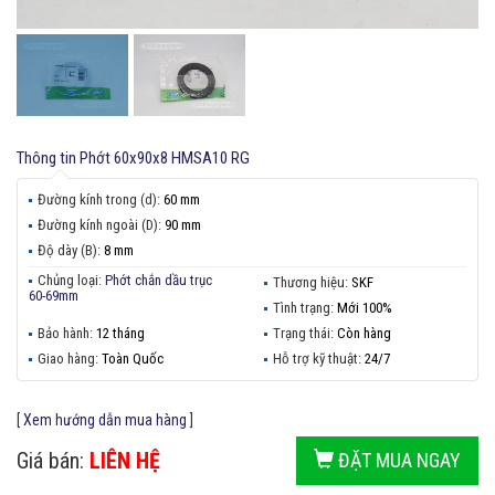
Thông tin
Phớt 60x90x8 HMSA10 RG
Đường kính trong (d):
60 mm
Đường kính ngoài (D):
90 mm
Độ dày (B):
8 mm
Chủng loại:
Phớt chắn dầu trục
Thương hiệu:
SKF
60-69mm
Tình trạng:
Mới 100%
Bảo hành:
12 tháng
Trạng thái:
Còn hàng
Giao hàng:
Toàn Quốc
Hỗ trợ kỹ thuật:
24/7
[
Xem hướng dẫn mua hàng
]
Giá bán:
LIÊN HỆ
ĐẶT MUA NGAY