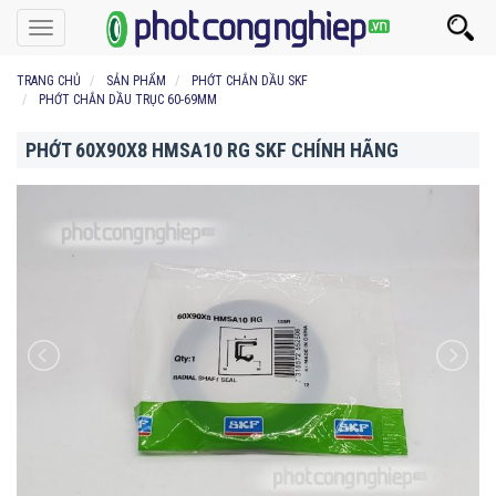
Toggle
navigation
TRANG CHỦ
SẢN PHẨM
PHỚT CHẮN DẦU SKF
PHỚT CHẮN DẦU TRỤC 60-69MM
PHỚT 60X90X8 HMSA10 RG SKF CHÍNH HÃNG