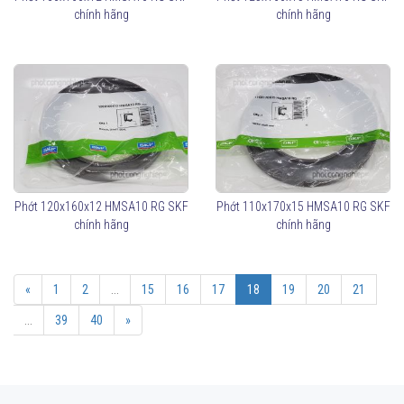
chính hãng
chính hãng
Phớt 120x160x12 HMSA10 RG SKF
Phớt 110x170x15 HMSA10 RG SKF
chính hãng
chính hãng
«
1
2
...
15
16
17
18
19
20
21
...
39
40
»