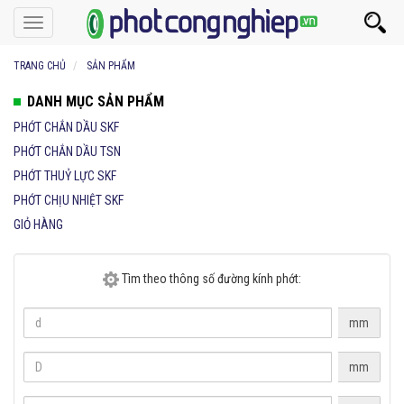
Toggle
navigation
TRANG CHỦ
SẢN PHẨM
DANH MỤC SẢN PHẨM
PHỚT CHẮN DẦU SKF
PHỚT CHẮN DẦU TSN
PHỚT THUỶ LỰC SKF
PHỚT CHỊU NHIỆT SKF
GIỎ HÀNG
Tìm theo thông số đường kính phớt:
mm
mm