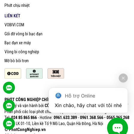
Phớt chịu nhiệt
LIÊN KẾT
VOBIVI.COM
Gối đỡ vòng bi bạc đạn
Bạc đạn xe máy
Vòng bi công nghiệp
Mỡ bò bôi trơn
Hỗ trợ Online
PHỚT CÔNG NGHIỆP CHÍNH HÃNG SKF
Xin chào, hãy chat với tôi nhé
Quản lý và vận hành bởi
CÔNG TY CỔ PHẦN VOBIVI - Đại lý uỷ quyền SKF
Phân phối các loại phớt chắn dầu, phớt chịu nhiệt chính hãng SKF
Tel:
024 85 865 866
- Hotline:
0961.633.389​
-
0961.368.566 - 0565 265 268​
VPGD: LK 01-10, Liền kề Tổ 9 Mỗ Lao, Quận Hà Đông, Hà Nội
© PhotCongNghiep.vn