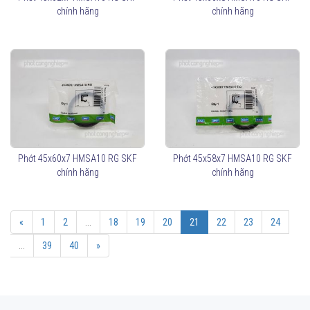
chính hãng
chính hãng
Phớt 45x60x7 HMSA10 RG SKF
Phớt 45x58x7 HMSA10 RG SKF
chính hãng
chính hãng
«
1
2
...
18
19
20
21
22
23
24
...
39
40
»