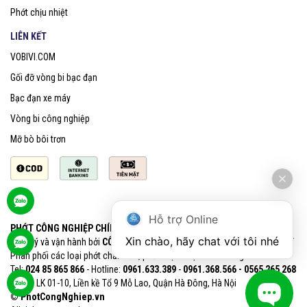
Phớt chịu nhiệt
LIÊN KẾT
VOBIVI.COM
Gối đỡ vòng bi bạc đạn
Bạc đạn xe máy
Vòng bi công nghiệp
Mỡ bò bôi trơn
Hỗ trợ Online
PHỚT CÔNG NGHIỆP CHÍNH HÃNG SKF
Xin chào, hãy chat với tôi nhé
Quản lý và vận hành bởi
CÔNG TY CỔ PHẦN VOBIVI - Đại lý uỷ quyền SKF
Phân phối các loại phớt chắn dầu, phớt chịu nhiệt chính hãng SKF
Tel:
024 85 865 866
- Hotline:
0961.633.389​
-
0961.368.566 - 0565 265 268​
VPGD: LK 01-10, Liền kề Tổ 9 Mỗ Lao, Quận Hà Đông, Hà Nội
© PhotCongNghiep.vn