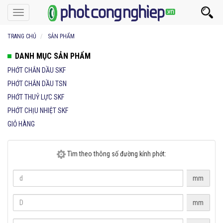
Toggle
navigation
TRANG CHỦ
SẢN PHẨM
DANH MỤC SẢN PHẨM
PHỚT CHẮN DẦU SKF
PHỚT CHẮN DẦU TSN
PHỚT THUỶ LỰC SKF
PHỚT CHỊU NHIỆT SKF
GIỎ HÀNG
Tìm theo thông số đường kính phớt:
mm
mm