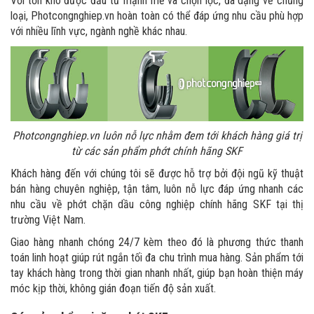
Với tồn kho được đầu tư mạnh mẽ và chọn lọc, đa dạng về chủng
loại, Photcongnghiep.vn hoàn toàn có thể đáp ứng nhu cầu phù hợp
với nhiều lĩnh vực, ngành nghề khác nhau.
Photcongnghiep.vn luôn nỗ lực nhằm đem tới khách hàng giá trị
từ các sản phẩm phớt chính hãng SKF
Khách hàng đến với chúng tôi sẽ được hỗ trợ bởi đội ngũ kỹ thuật
bán hàng chuyên nghiệp, tận tâm, luôn nỗ lực đáp ứng nhanh các
nhu cầu về phớt chặn dầu công nghiệp chính hãng SKF tại thị
trường Việt Nam.
Giao hàng nhanh chóng 24/7 kèm theo đó là phương thức thanh
toán linh hoạt giúp rút ngắn tối đa chu trình mua hàng. Sản phẩm tới
tay khách hàng trong thời gian nhanh nhất, giúp bạn hoàn thiện máy
móc kịp thời, không gián đoạn tiến độ sản xuất.