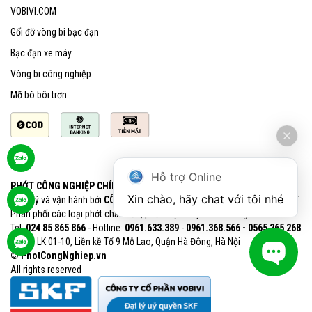
VOBIVI.COM
Gối đỡ vòng bi bạc đạn
Bạc đạn xe máy
Vòng bi công nghiệp
Mỡ bò bôi trơn
Hỗ trợ Online
PHỚT CÔNG NGHIỆP CHÍNH HÃNG SKF
Xin chào, hãy chat với tôi nhé
Quản lý và vận hành bởi
CÔNG TY CỔ PHẦN VOBIVI - Đại lý uỷ quyền SKF
Phân phối các loại phớt chắn dầu, phớt chịu nhiệt chính hãng SKF
Tel:
024 85 865 866
- Hotline:
0961.633.389​
-
0961.368.566 - 0565 265 268​
VPGD: LK 01-10, Liền kề Tổ 9 Mỗ Lao, Quận Hà Đông, Hà Nội
© PhotCongNghiep.vn
All rights reserved