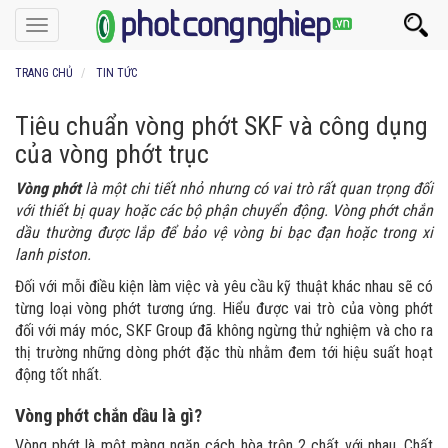
Toggle
navigation
TRANG CHỦ
TIN TỨC
Tiêu chuẩn vòng phớt SKF và công dụng
của vòng phớt trục
Vòng phớt
là một chi tiết nhỏ nhưng có vai trò rất quan trọng đối
với thiết bị quay hoặc các bộ phận chuyển động. Vòng phớt chắn
dầu thường được lắp để bảo vệ vòng bi bạc đạn hoặc trong xi
lanh piston.
Đối với mỗi điều kiện làm việc và yêu cầu kỹ thuật khác nhau sẽ có
từng loại vòng phớt tương ứng. Hiểu được vai trò của vòng phớt
đối với máy móc, SKF Group đã không ngừng thử nghiệm và cho ra
thị trường những dòng phớt đặc thù nhằm đem tới hiệu suất hoạt
động tốt nhất.
Vòng phớt chắn dầu là gì?
Vòng phớt là một màng ngăn cách hòa trộn 2 chất với nhau. Chất