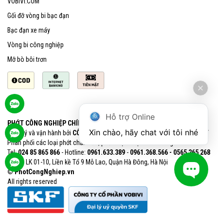
VOBIVI.COM
Gối đỡ vòng bi bạc đạn
Bạc đạn xe máy
Vòng bi công nghiệp
Mỡ bò bôi trơn
Hỗ trợ Online
PHỚT CÔNG NGHIỆP CHÍNH HÃNG SKF
Xin chào, hãy chat với tôi nhé
Quản lý và vận hành bởi
CÔNG TY CỔ PHẦN VOBIVI - Đại lý uỷ quyền SKF
Phân phối các loại phớt chắn dầu, phớt chịu nhiệt chính hãng SKF
Tel:
024 85 865 866
- Hotline:
0961.633.389​
-
0961.368.566 - 0565 265 268​
VPGD: LK 01-10, Liền kề Tổ 9 Mỗ Lao, Quận Hà Đông, Hà Nội
© PhotCongNghiep.vn
All rights reserved